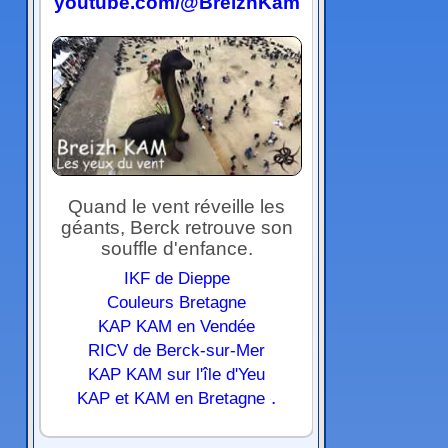
youtube.com/@BreizhKam
Quand le vent réveille les
géants, Berck retrouve son
souffle d'enfance.
IKF de Dieppe
Couleurs Bretagne
KAP KAM en Vendée
RICV de Berck-sur-Mer
KAP KAM sur l'île d'Yeu
.
KAP et KAM en Bretagne