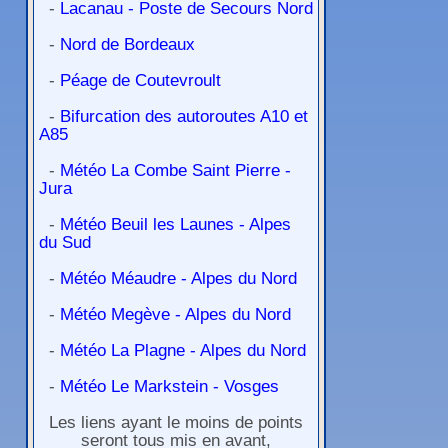
-
Lacanau - Poste de Secours Nord
-
Nord de Bordeaux
-
Péage de Coutevroult
-
Bifurcation des autoroutes A10 et
A85
-
Météo La Combe Saint Pierre -
Jura
-
Météo Beuil les Launes - Alpes
du Sud
-
Météo Méaudre - Alpes du Nord
-
Météo Megève - Alpes du Nord
-
Météo La Plagne - Alpes du Nord
-
Météo Le Markstein - Vosges
Les liens ayant le moins de points
seront tous mis en avant,