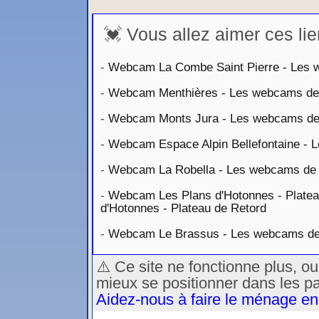
💓 Vous allez aimer ces lie
-
Webcam La Combe Saint Pierre - Les w
-
Webcam Menthières - Les webcams de l
-
Webcam Monts Jura - Les webcams de l
-
Webcam Espace Alpin Bellefontaine - L
-
Webcam La Robella - Les webcams de la
-
Webcam Les Plans d'Hotonnes - Plateau
d'Hotonnes - Plateau de Retord
-
Webcam Le Brassus - Les webcams de l
⚠️ Ce site ne fonctionne plus, o
mieux se positionner dans les p
Aidez-nous à faire le ménage en