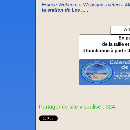
France Webcam
»
Webcams météo
»
Mé
la station de Les ...
.
An
En p
de la taille 
il fonctionne à partir 
Partager ce site visualisé : 324