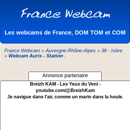
Les webcams de France, DOM TOM et COM
France Webcam
»
Auvergne-Rhône-Alpes
»
38 - Isère
»
Webcam Auris - Station
.
Annonce partenaire
Breizh KAM - Les Yeux du Vent -
youtube.com/@BreizhKam
Je navigue dans l'air, comme un marin dans la houle.