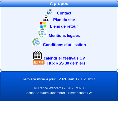
A propos
Contact
Plan du site
Liens de retour
Mentions légales
Conditions d'utilisation
calendrier festivals CV
Flux RSS 30 derniers
Dernière mise à jour : 2026 Jan 17 15:10:17.
©
-
France Webcams 2026
RGPD
-
Script
Annuaire Janembart
Screenshots FW