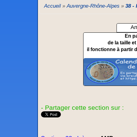
Accueil
»
Auvergne-Rhône-Alpes
»
38 - 
An
En p
de la taille 
il fonctionne à partir 
- Partager cette section sur :