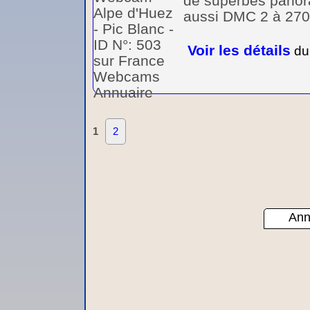
de superbes panora
aussi DMC 2 à 2700
Voir les détails
du 
1
2
Ann