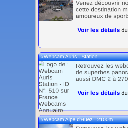
Venez découvrir no
cette destination m
amoureux de sports
Voir les détails
du 
Webcam Auris - Station
Retrouvez les webc
de superbes panora
aussi DMC 2 à 2700
Voir les détails
du 
Webcam Alpe d'Huez - 2100m