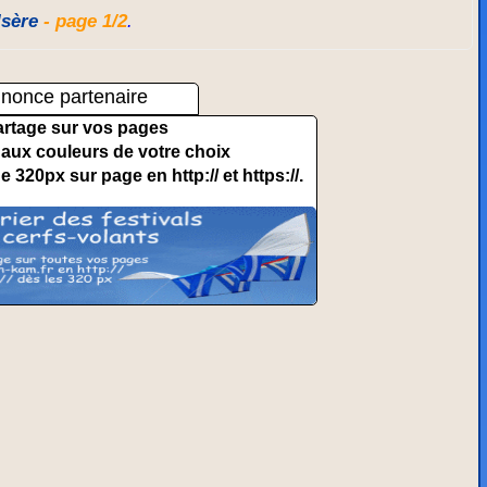
Isère
- page 1/2
.
nonce partenaire
artage sur vos pages
et aux couleurs de votre choix
de 320px sur page en http:// et https://.