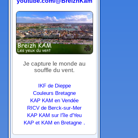
youtube.com/@BreizhKam
Je capture le monde au
souffle du vent.
IKF de Dieppe
Couleurs Bretagne
KAP KAM en Vendée
RICV de Berck-sur-Mer
KAP KAM sur l'île d'Yeu
.
KAP et KAM en Bretagne