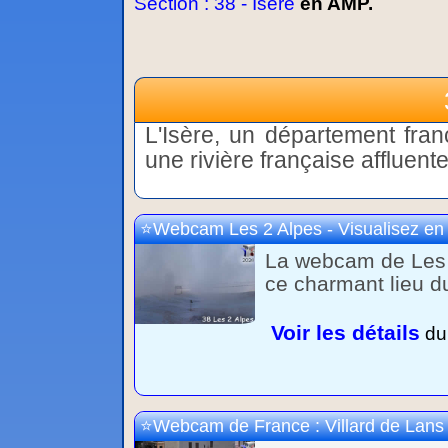
Section : 38 - Isère
en AMP.
L'Isère, un département fran
une rivière française affluen
Webcam Les 2 Alpes - Visualisez en d
La webcam de Les 2
ce charmant lieu 
Voir les détails
du 
Webcam de France : Villard de Lans