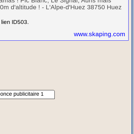
mas ! Pic Blanc, Le Signal, Auris mais
m d'altitude ! - L'Alpe-d'Huez 38750 Huez
lien ID503.
www.skaping.com
once publicitaire 1