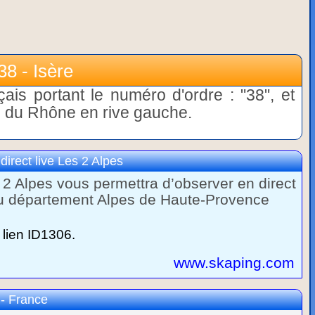
38 - Isère
çais portant le numéro d'ordre : "38", et
te du Rhône en rive gauche.
irect live Les 2 Alpes
 Alpes vous permettra d’observer en direct
du département Alpes de Haute-Provence
lien ID1306.
www.skaping.com
 - France