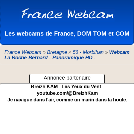
Les webcams de France, DOM TOM et COM
France Webcam
»
Bretagne
»
56 - Morbihan
»
Webcam
La Roche-Bernard - Panoramique HD
.
Annonce partenaire
Breizh KAM - Les Yeux du Vent -
youtube.com/@BreizhKam
Je navigue dans l'air, comme un marin dans la houle.