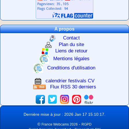
A propos
Contact
Plan du site
Liens de retour
Mentions légales
Conditions d'utilisation
calendrier festivals CV
Flux RSS 30 derniers
Dernière mise à jour : 2026 Jan 17 15:10:17.
©
-
France Webcams 2026
RGPD