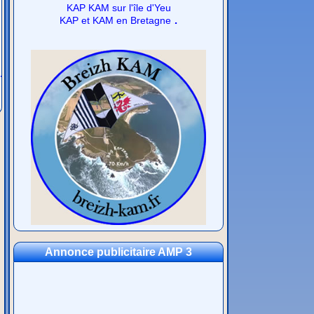
KAP KAM sur l'île d'Yeu
.
KAP et KAM en Bretagne
-
Annonce publicitaire AMP 3