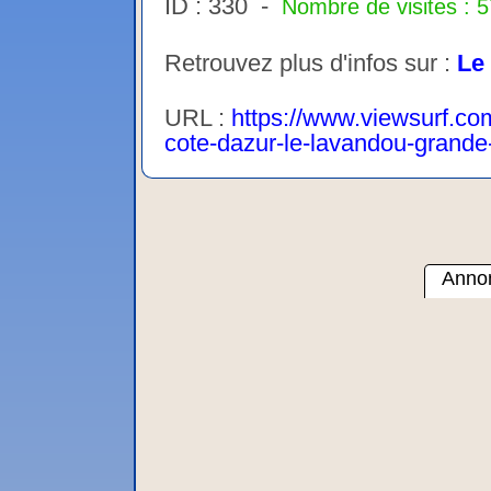
ID : 330 -
Nombre de visites : 
Retrouvez plus d'infos sur :
Le
URL :
https://www.viewsurf.co
cote-dazur-le-lavandou-grande
Annon