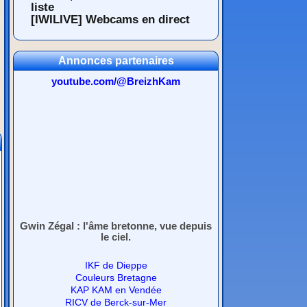
liste
[IWILIVE] Webcams en direct
Annonces partenaires
youtube.com/@BreizhKam
Gwin Zégal : l'âme bretonne, vue depuis
le ciel.
IKF de Dieppe
Couleurs Bretagne
KAP KAM en Vendée
RICV de Berck-sur-Mer