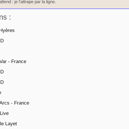
ttend : je l'attrape par la ligne.
ns :
 Hyères
HD
Var - France
HD
HD
e
Arcs - France
Live
le Layet