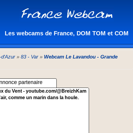
Les webcams de France, DOM TOM et COM
-d'Azur
»
83 - Var
»
Webcam Le Lavandou - Grande
nnonce partenaire
x du Vent -
youtube.com/@BreizhKam
'air, comme un marin dans la houle.