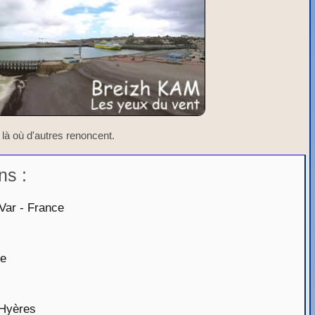
 là où d'autres renoncent.
ns :
Var - France
ge
 Hyères