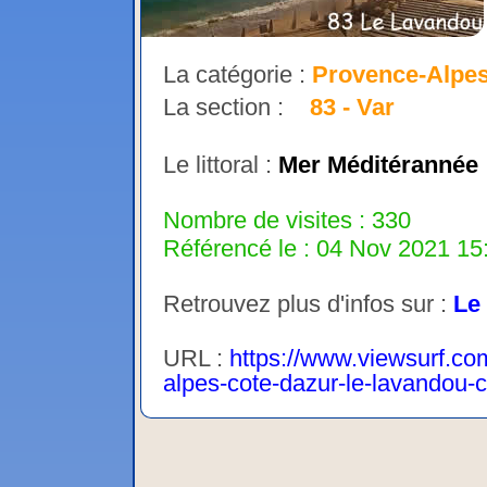
La catégorie :
Provence-Alpes
La section :
83 - Var
Le littoral :
Mer Méditérannée
Nombre de visites : 330
Référencé le : 04 Nov 2021 15:
Retrouvez plus d'infos sur :
Le
URL :
https://www.viewsurf.co
alpes-cote-dazur-le-lavandou-ca