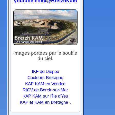
youtube.com/@BreizhKam
Images portées par le souffle
du ciel.
IKF de Dieppe
Couleurs Bretagne
KAP KAM en Vendée
RICV de Berck-sur-Mer
KAP KAM sur l'île d'Yeu
.
KAP et KAM en Bretagne