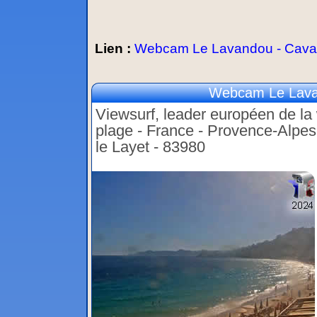
Lien :
Webcam Le Lavandou - Cavali
Webcam Le Lavan
Viewsurf, leader européen de la 
plage - France - Provence-Alpes
le Layet - 83980