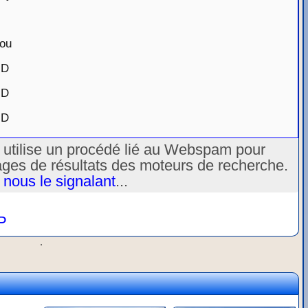
dou
HD
HD
HD
u utilise un procédé lié au Webspam pour
ages de résultats des moteurs de recherche.
 nous le signalant
...
P
.