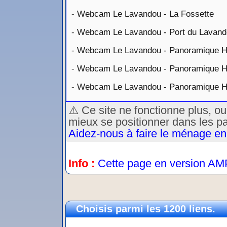
-
Webcam Le Lavandou - La Fossette
-
Webcam Le Lavandou - Port du Lavan
-
Webcam Le Lavandou - Panoramique 
-
Webcam Le Lavandou - Panoramique 
-
Webcam Le Lavandou - Panoramique 
⚠️ Ce site ne fonctionne plus, o
mieux se positionner dans les p
Aidez-nous à faire le ménage en
Info :
Cette page en version AM
Choisis parmi les 1200 liens.