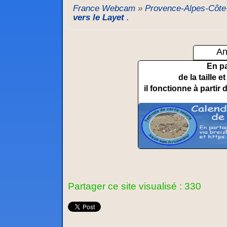
France Webcam
»
Provence-Alpes-Côte
vers le Layet
.
An
En p
de la taille 
il fonctionne à partir 
Partager ce site visualisé : 330