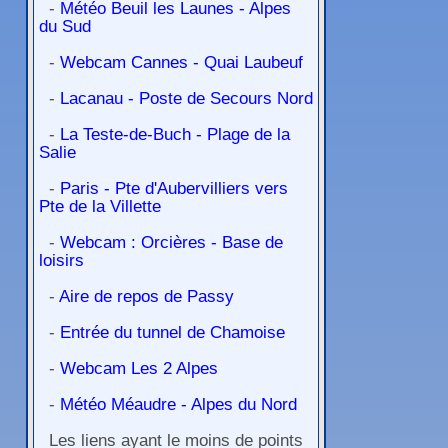
-
Météo Beuil les Launes - Alpes
du Sud
-
Webcam Cannes - Quai Laubeuf
-
Lacanau - Poste de Secours Nord
-
La Teste-de-Buch - Plage de la
Salie
-
Paris - Pte d'Aubervilliers vers
Pte de la Villette
-
Webcam : Orcières - Base de
loisirs
-
Aire de repos de Passy
-
Entrée du tunnel de Chamoise
-
Webcam Les 2 Alpes
-
Météo Méaudre - Alpes du Nord
Les liens ayant le moins de points