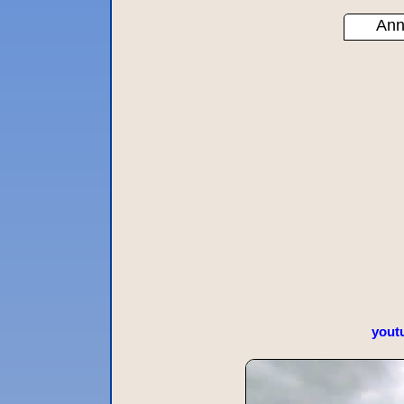
Ann
yout