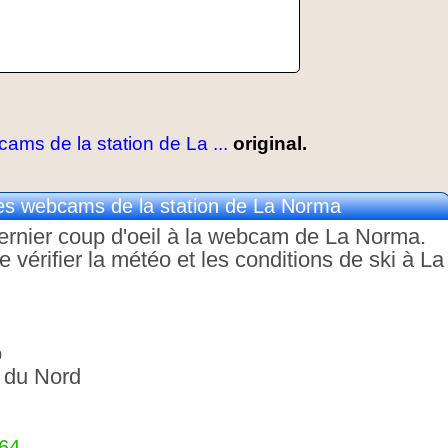
s de la station de La ...
original.
s webcams de la station de La Norma
 dernier coup d'oeil à la webcam de La Norma.
érifier la météo et les conditions de ski à La
o
 du Nord
364