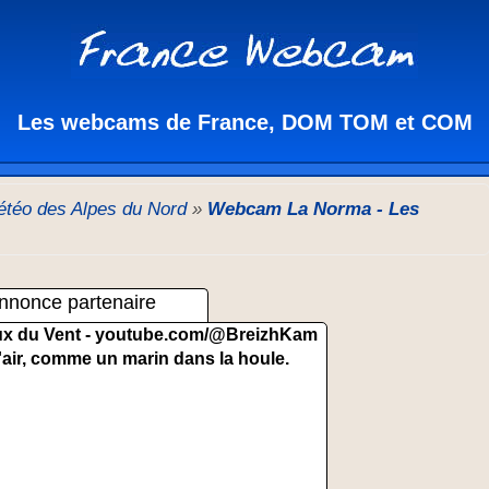
Les webcams de France, DOM TOM et COM
téo des Alpes du Nord
»
Webcam La Norma - Les
nnonce partenaire
x du Vent -
youtube.com/@BreizhKam
'air, comme un marin dans la houle.