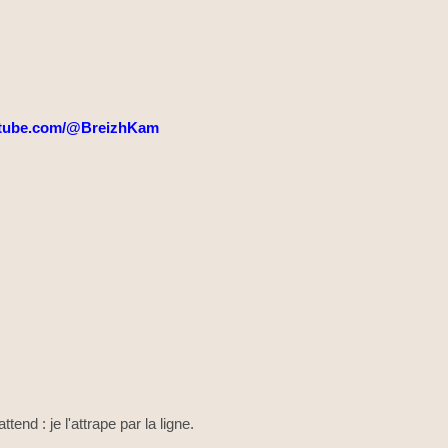
tube.com/@BreizhKam
ttend : je l'attrape par la ligne.