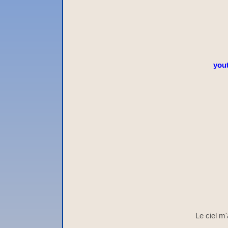
you
Le ciel m'a