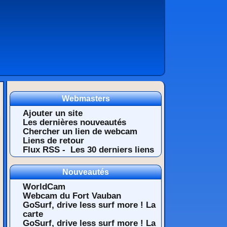
Webmasters
Ajouter un site
Les dernières nouveautés
Chercher un lien de webcam
Liens de retour
Flux RSS -
Les 30 derniers liens
Nouveautés
WorldCam
Webcam du Fort Vauban
GoSurf, drive less surf more ! La
carte
GoSurf, drive less surf more ! La