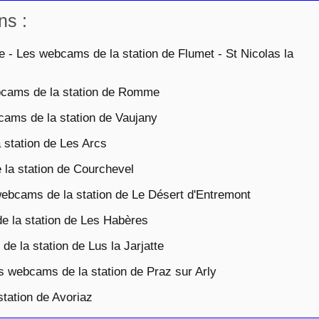
ns :
 - Les webcams de la station de Flumet - St Nicolas la
cams de la station de Romme
ams de la station de Vaujany
station de Les Arcs
a station de Courchevel
bcams de la station de Le Désert d'Entremont
 la station de Les Habères
e la station de Lus la Jarjatte
s webcams de la station de Praz sur Arly
tation de Avoriaz