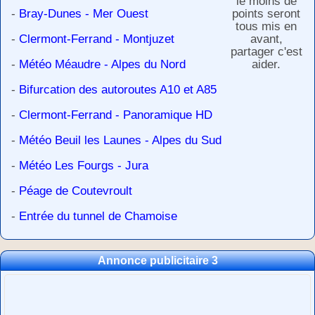
le moins de
-
Bray-Dunes - Mer Ouest
points seront
tous mis en
-
Clermont-Ferrand - Montjuzet
avant,
partager c'est
-
Météo Méaudre - Alpes du Nord
aider.
-
Bifurcation des autoroutes A10 et A85
-
Clermont-Ferrand - Panoramique HD
-
Météo Beuil les Launes - Alpes du Sud
-
Météo Les Fourgs - Jura
-
Péage de Coutevroult
-
Entrée du tunnel de Chamoise
Annonce publicitaire 3