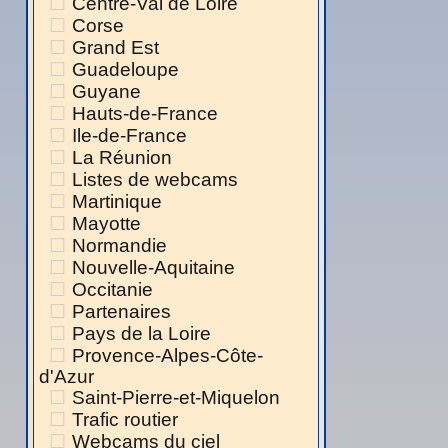
Centre-Val de Loire
Corse
Grand Est
Guadeloupe
Guyane
Hauts-de-France
Ile-de-France
La Réunion
Listes de webcams
Martinique
Mayotte
Normandie
Nouvelle-Aquitaine
Occitanie
Partenaires
Pays de la Loire
Provence-Alpes-Côte-
d'Azur
Saint-Pierre-et-Miquelon
Trafic routier
Webcams du ciel