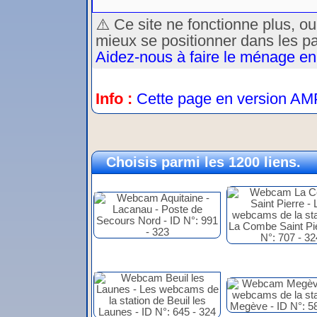
⚠️ Ce site ne fonctionne plus, o
mieux se positionner dans les p
Aidez-nous à faire le ménage en
Info :
Cette page en version AM
Choisis parmi les 1200 liens.