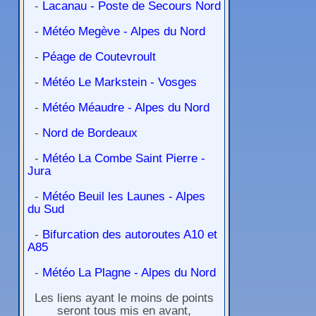
-
Lacanau - Poste de Secours Nord
-
Météo Megève - Alpes du Nord
-
Péage de Coutevroult
-
Météo Le Markstein - Vosges
-
Météo Méaudre - Alpes du Nord
-
Nord de Bordeaux
-
Météo La Combe Saint Pierre -
Jura
-
Météo Beuil les Launes - Alpes
du Sud
-
Bifurcation des autoroutes A10 et
A85
-
Météo La Plagne - Alpes du Nord
Les liens ayant le moins de points
seront tous mis en avant,