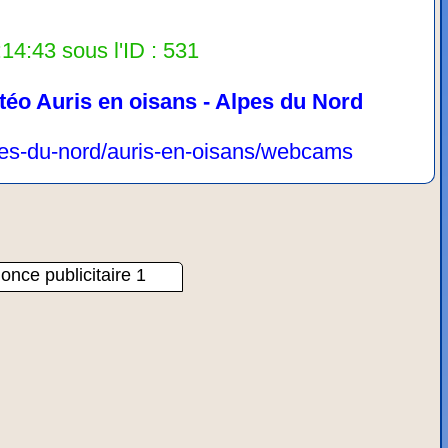
14:43 sous l'ID : 531
téo Auris en oisans - Alpes du Nord
lpes-du-nord/auris-en-oisans/webcams
once publicitaire 1