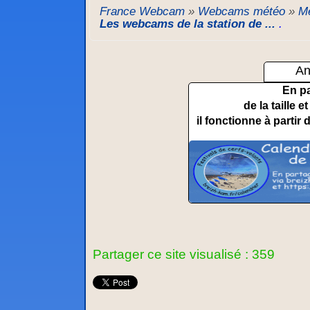
France Webcam
»
Webcams météo
»
Mé
Les webcams de la station de ...
.
An
En p
de la taille 
il fonctionne à partir 
Partager ce site visualisé : 359