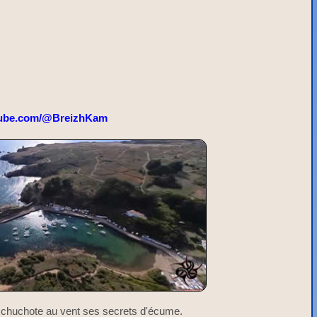
ube.com/@BreizhKam
i chuchote au vent ses secrets d'écume.