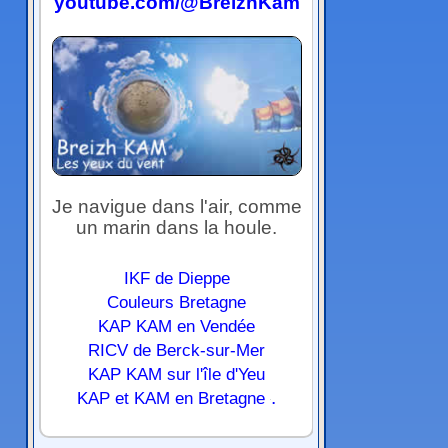
youtube.com/@BreizhKam
Je navigue dans l'air, comme
un marin dans la houle.
IKF de Dieppe
Couleurs Bretagne
KAP KAM en Vendée
RICV de Berck-sur-Mer
KAP KAM sur l'île d'Yeu
.
KAP et KAM en Bretagne