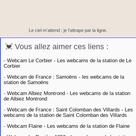
Le ciel m'attend : je l'attrape par la ligne.
💓 Vous allez aimer ces liens :
-
Webcam Le Corbier - Les webcams de la station de Le
Corbier
-
Webcam de France : Samoëns - les webcams de la
station de Samoëns
-
Webcam Albiez Montrond - Les webcams de la station
de Albiez Montrond
-
Webcam de France : Saint Colomban des Villards - Les
webcams de la station de Saint Colomban des Villards
-
Webcam Flaine - Les webcams de la station de Flaine