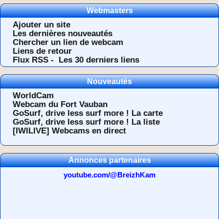
Webmasters
Ajouter un site
Les dernières nouveautés
Chercher un lien de webcam
Liens de retour
Flux RSS -
Les 30 derniers liens
Nouveautés
WorldCam
Webcam du Fort Vauban
GoSurf, drive less surf more ! La carte
GoSurf, drive less surf more ! La liste
[IWILIVE] Webcams en direct
Annonces partenaires
youtube.com/@BreizhKam