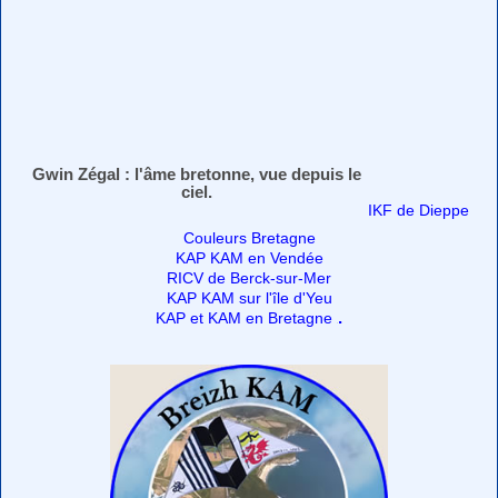
Gwin Zégal : l'âme bretonne, vue depuis le
ciel.
IKF de Dieppe
Couleurs Bretagne
KAP KAM en Vendée
RICV de Berck-sur-Mer
KAP KAM sur l'île d'Yeu
.
KAP et KAM en Bretagne