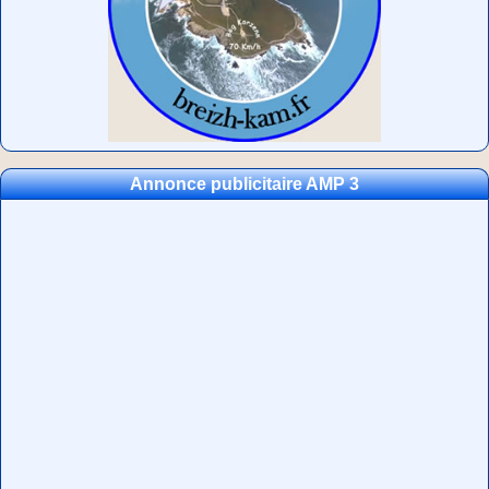
Annonce publicitaire AMP 3