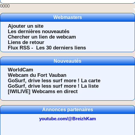
0000
Webmasters
Ajouter un site
Les dernières nouveautés
Chercher un lien de webcam
Liens de retour
Flux RSS -
Les 30 derniers liens
Nouveautés
WorldCam
Webcam du Fort Vauban
GoSurf, drive less surf more ! La carte
GoSurf, drive less surf more ! La liste
[IWILIVE] Webcams en direct
Annonces partenaires
youtube.com/@BreizhKam