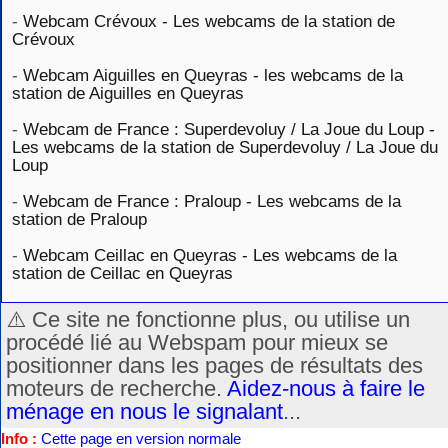
-
Webcam Crévoux - Les webcams de la station de
Crévoux
-
Webcam Aiguilles en Queyras - les webcams de la
station de Aiguilles en Queyras
-
Webcam de France : Superdevoluy / La Joue du Loup -
Les webcams de la station de Superdevoluy / La Joue du
Loup
-
Webcam de France : Praloup - Les webcams de la
station de Praloup
-
Webcam Ceillac en Queyras - Les webcams de la
station de Ceillac en Queyras
⚠️ Ce site ne fonctionne plus, ou utilise un
procédé lié au Webspam pour mieux se
positionner dans les pages de résultats des
moteurs de recherche.
Aidez-nous à faire le
ménage en nous le signalant
...
Info :
Cette page en version normale