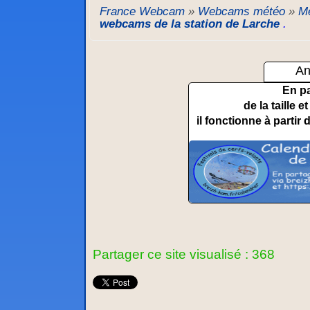
France Webcam
»
Webcams météo
»
Mé
webcams de la station de Larche
.
An
En p
de la taille 
il fonctionne à partir 
Partager ce site visualisé : 368