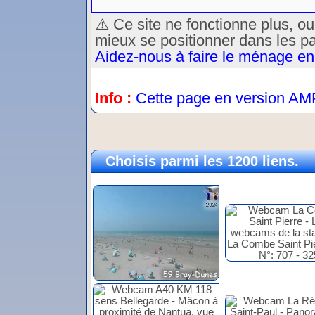
⚠️ Ce site ne fonctionne plus, o
mieux se positionner dans les p
Aidez-nous à faire le ménage en
Info :
Cette page en version AM
Choisis parmi les 1200 liens.