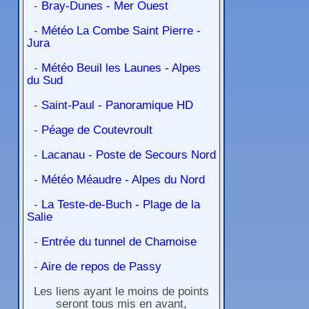
-
Bray-Dunes - Mer Ouest
-
Météo La Combe Saint Pierre -
Jura
-
Météo Beuil les Launes - Alpes
du Sud
-
Saint-Paul - Panoramique HD
-
Péage de Coutevroult
-
Lacanau - Poste de Secours Nord
-
Météo Méaudre - Alpes du Nord
-
La Teste-de-Buch - Plage de la
Salie
-
Entrée du tunnel de Chamoise
-
Aire de repos de Passy
Les liens ayant le moins de points
seront tous mis en avant,