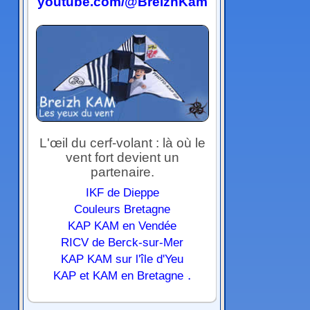
youtube.com/@BreizhKam
L'œil du cerf-volant : là où le
vent fort devient un
partenaire.
IKF de Dieppe
Couleurs Bretagne
KAP KAM en Vendée
RICV de Berck-sur-Mer
KAP KAM sur l'île d'Yeu
.
KAP et KAM en Bretagne