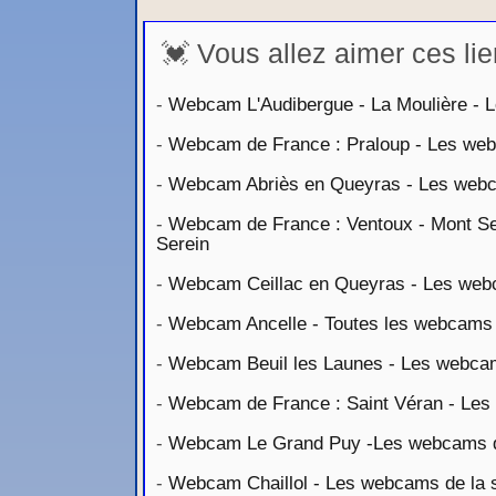
💓 Vous allez aimer ces lie
-
Webcam L'Audibergue - La Moulière - L
-
Webcam de France : Praloup - Les webc
-
Webcam Abriès en Queyras - Les webca
-
Webcam de France : Ventoux - Mont Ser
Serein
-
Webcam Ceillac en Queyras - Les webca
-
Webcam Ancelle - Toutes les webcams d
-
Webcam Beuil les Launes - Les webcams
-
Webcam de France : Saint Véran - Les 
-
Webcam Le Grand Puy -Les webcams de
-
Webcam Chaillol - Les webcams de la st