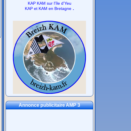
KAP KAM sur l'île d'Yeu
.
KAP et KAM en Bretagne
Annonce publicitaire AMP 3