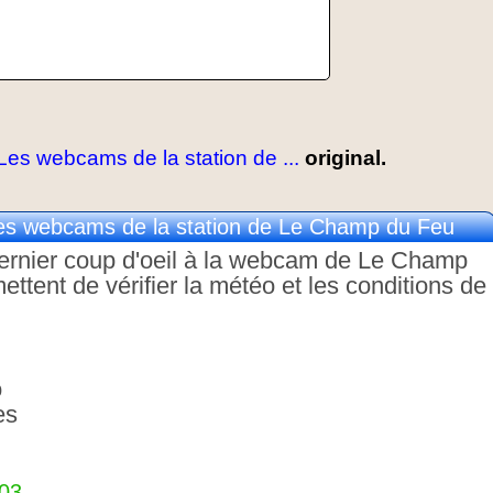
s webcams de la station de ...
original.
s webcams de la station de Le Champ du Feu
 dernier coup d'oeil à la webcam de Le Champ
tent de vérifier la météo et les conditions de
o
es
403