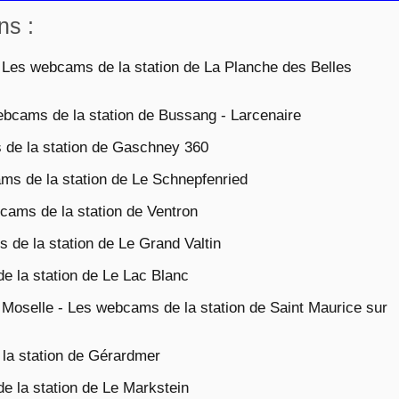
ns :
 Les webcams de la station de La Planche des Belles
bcams de la station de Bussang - Larcenaire
e la station de Gaschney 360
s de la station de Le Schnepfenried
ams de la station de Ventron
de la station de Le Grand Valtin
 la station de Le Lac Blanc
Moselle - Les webcams de la station de Saint Maurice sur
a station de Gérardmer
 la station de Le Markstein