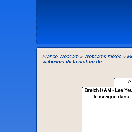
France Webcam
»
Webcams météo
»
M
webcams de la station de ...
.
A
Breizh KAM - Les Yeu
Je navigue dans l