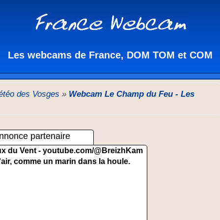
Les webcams de France, DOM TOM et COM
étéo des Vosges
»
Webcam Le Champ du Feu - Les
nnonce partenaire
x du Vent -
youtube.com/@BreizhKam
'air, comme un marin dans la houle.