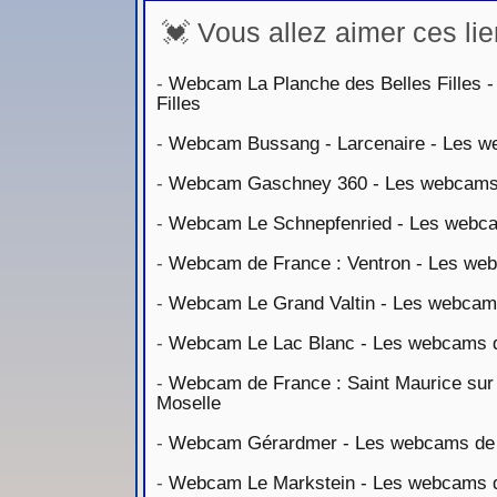
💓 Vous allez aimer ces lie
-
Webcam La Planche des Belles Filles -
Filles
-
Webcam Bussang - Larcenaire - Les we
-
Webcam Gaschney 360 - Les webcams d
-
Webcam Le Schnepfenried - Les webcam
-
Webcam de France : Ventron - Les webc
-
Webcam Le Grand Valtin - Les webcams 
-
Webcam Le Lac Blanc - Les webcams de
-
Webcam de France : Saint Maurice sur 
Moselle
-
Webcam Gérardmer - Les webcams de l
-
Webcam Le Markstein - Les webcams de