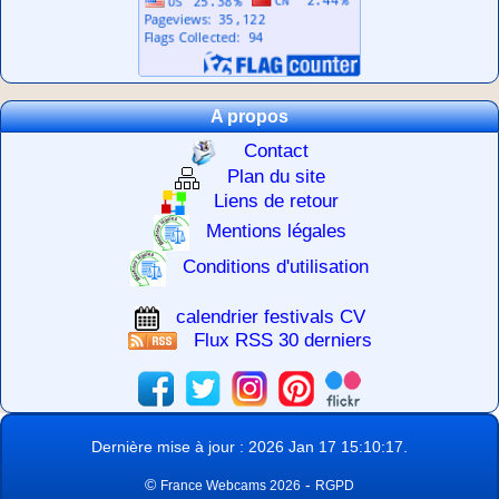
A propos
Contact
Plan du site
Liens de retour
Mentions légales
Conditions d'utilisation
calendrier festivals CV
Flux RSS 30 derniers
Dernière mise à jour : 2026 Jan 17 15:10:17.
©
-
France Webcams 2026
RGPD