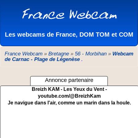
Les webcams de France, DOM TOM et COM
France Webcam
»
Bretagne
»
56 - Morbihan
»
Webcam
de Carnac - Plage de Légenèse
.
Annonce partenaire
Breizh KAM - Les Yeux du Vent -
youtube.com/@BreizhKam
Je navigue dans l'air, comme un marin dans la houle.