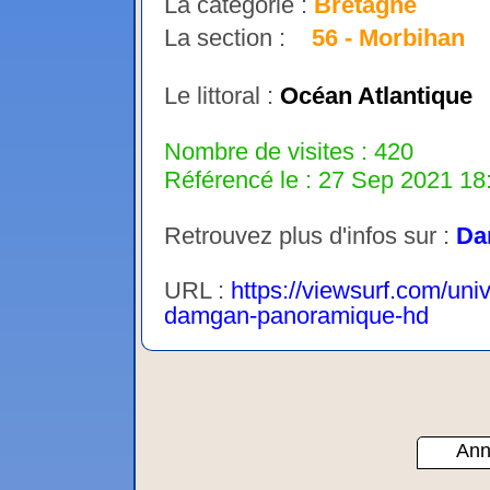
La catégorie :
Bretagne
La section :
56 - Morbihan
Le littoral :
Océan Atlantique
Nombre de visites : 420
Référencé le : 27 Sep 2021 18:
Retrouvez plus d'infos sur :
Da
URL :
https://viewsurf.com/uni
damgan-panoramique-hd
Ann