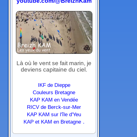
youtube.com/@BreizhKam
Là où le vent se fait marin, je
deviens capitaine du ciel.
IKF de Dieppe
Couleurs Bretagne
KAP KAM en Vendée
RICV de Berck-sur-Mer
KAP KAM sur l'île d'Yeu
.
KAP et KAM en Bretagne