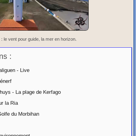
 le vent pour guide, la mer en horizon.
ns :
liguen - Live
énerf
uys - La plage de Kerfago
r la Ria
Golfe du Morbihan
Environnement