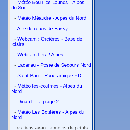
-
Météo Beuil les Launes - Alpes
du Sud
-
Météo Méaudre - Alpes du Nord
-
Aire de repos de Passy
-
Webcam : Orcières - Base de
loisirs
-
Webcam Les 2 Alpes
-
Lacanau - Poste de Secours Nord
-
Saint-Paul - Panoramique HD
-
Météo les-coulmes - Alpes du
Nord
-
Dinard - La plage 2
-
Météo Les Bottières - Alpes du
Nord
Les liens ayant le moins de points