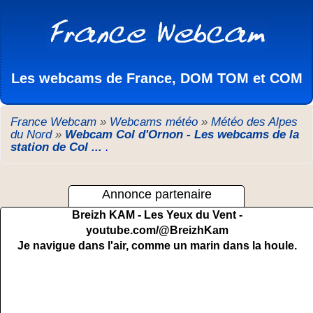
Les webcams de France, DOM TOM et COM
France Webcam
»
Webcams météo
»
Météo des Alpes
du Nord
»
Webcam Col d'Ornon - Les webcams de la
station de Col ...
.
Annonce partenaire
Breizh KAM - Les Yeux du Vent -
youtube.com/@BreizhKam
Je navigue dans l'air, comme un marin dans la houle.