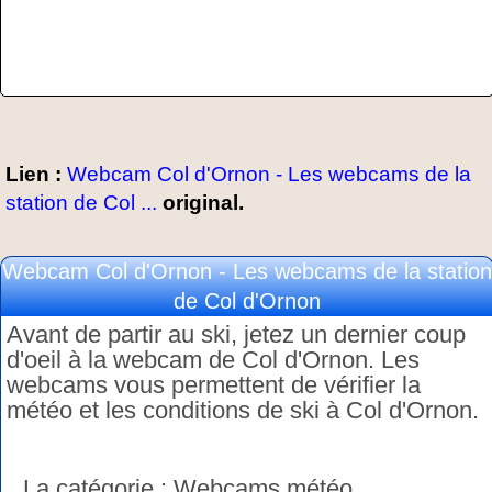
Lien :
Webcam Col d'Ornon - Les webcams de la
station de Col ...
original.
Webcam Col d'Ornon - Les webcams de la station
de Col d'Ornon
Avant de partir au ski, jetez un dernier coup
d'oeil à la webcam de Col d'Ornon. Les
webcams vous permettent de vérifier la
météo et les conditions de ski à Col d'Ornon.
La catégorie : Webcams météo