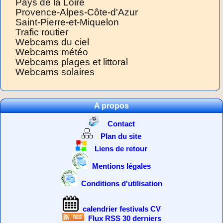
Pays de la Loire
Provence-Alpes-Côte-d'Azur
Saint-Pierre-et-Miquelon
Trafic routier
Webcams du ciel
Webcams météo
Webcams plages et littoral
Webcams solaires
A propos
Contact
Plan du site
Liens de retour
Mentions légales
Conditions d'utilisation
calendrier festivals CV
Flux RSS 30 derniers