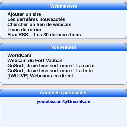
Webmasters
Ajouter un site
Les dernières nouveautés
Chercher un lien de webcam
Liens de retour
Flux RSS -
Les 30 derniers liens
Nouveautés
WorldCam
Webcam du Fort Vauban
GoSurf, drive less surf more ! La carte
GoSurf, drive less surf more ! La liste
[IWILIVE] Webcams en direct
Annonces partenaires
youtube.com/@BreizhKam