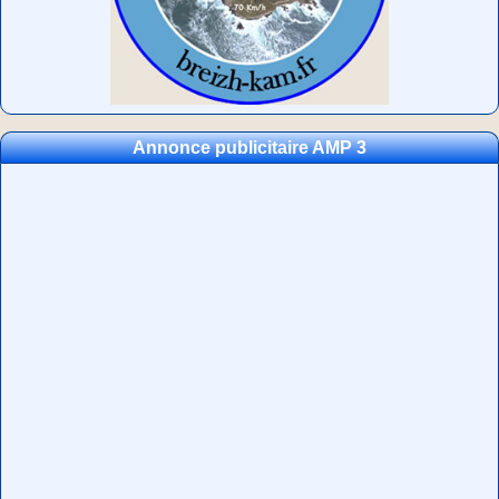
Annonce publicitaire AMP 3