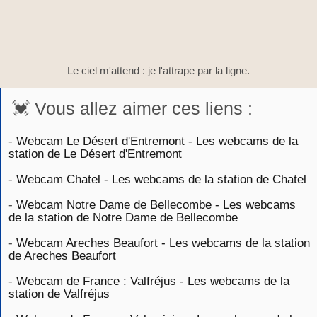
Le ciel m'attend : je l'attrape par la ligne.
💓 Vous allez aimer ces liens :
-
Webcam Le Désert d'Entremont - Les webcams de la
station de Le Désert d'Entremont
-
Webcam Chatel - Les webcams de la station de Chatel
-
Webcam Notre Dame de Bellecombe - Les webcams
de la station de Notre Dame de Bellecombe
-
Webcam Areches Beaufort - Les webcams de la station
de Areches Beaufort
-
Webcam de France : Valfréjus - Les webcams de la
station de Valfréjus