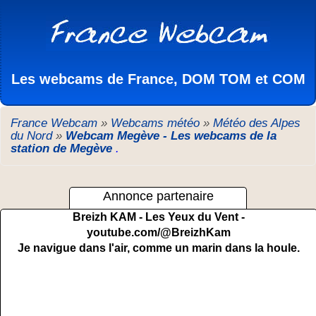
Les webcams de France, DOM TOM et COM
France Webcam
»
Webcams météo
»
Météo des Alpes
du Nord
»
Webcam Megève - Les webcams de la
station de Megève
.
Annonce partenaire
Breizh KAM - Les Yeux du Vent -
youtube.com/@BreizhKam
Je navigue dans l'air, comme un marin dans la houle.