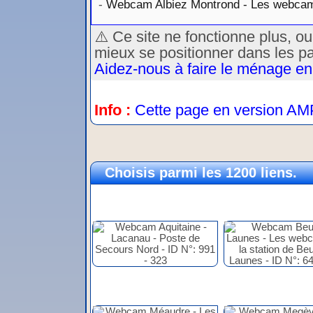
-
Webcam Albiez Montrond - Les webcams
⚠️ Ce site ne fonctionne plus, o
mieux se positionner dans les p
Aidez-nous à faire le ménage en
Info :
Cette page en version AM
Choisis parmi les 1200 liens.