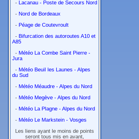
-
Lacanau - Poste de Secours Nord
-
Nord de Bordeaux
-
Péage de Coutevroult
-
Bifurcation des autoroutes A10 et
A85
-
Météo La Combe Saint Pierre -
Jura
-
Météo Beuil les Launes - Alpes
du Sud
-
Météo Méaudre - Alpes du Nord
-
Météo Megève - Alpes du Nord
-
Météo La Plagne - Alpes du Nord
-
Météo Le Markstein - Vosges
Les liens ayant le moins de points
seront tous mis en avant,