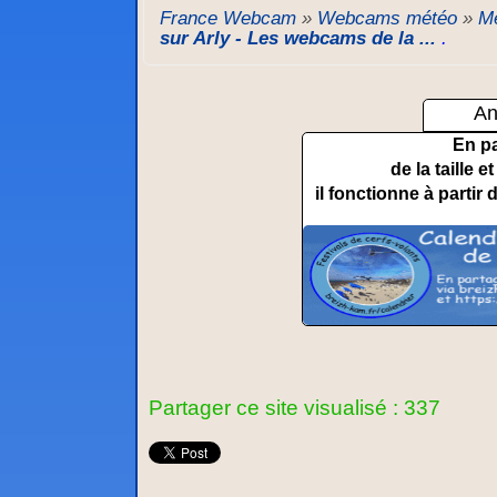
France Webcam
»
Webcams météo
»
Mé
sur Arly - Les webcams de la ...
.
An
En p
de la taille 
il fonctionne à partir 
Partager ce site visualisé : 337