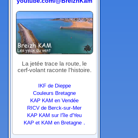
youtube.com/@BreizhKam
La jetée trace la route, le
cerf-volant raconte l'histoire.
IKF de Dieppe
Couleurs Bretagne
KAP KAM en Vendée
RICV de Berck-sur-Mer
KAP KAM sur l'île d'Yeu
.
KAP et KAM en Bretagne