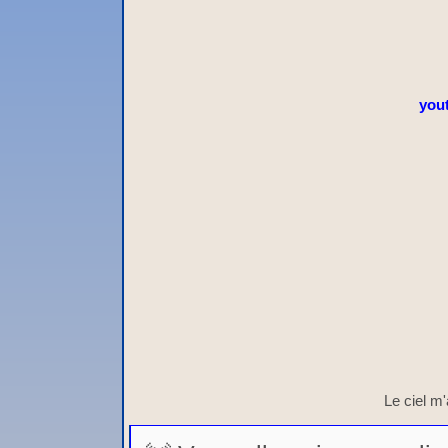
you
Le ciel m'a