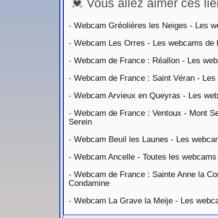
💓 Vous allez aimer ces lie
-
Webcam Gréolières les Neiges - Les we
-
Webcam Les Orres - Les webcams de la
-
Webcam de France : Réallon - Les webc
-
Webcam de France : Saint Véran - Les 
-
Webcam Arvieux en Queyras - Les webc
-
Webcam de France : Ventoux - Mont Ser
Serein
-
Webcam Beuil les Launes - Les webcams
-
Webcam Ancelle - Toutes les webcams d
-
Webcam de France : Sainte Anne la Con
Condamine
-
Webcam La Grave la Meije - Les webcam