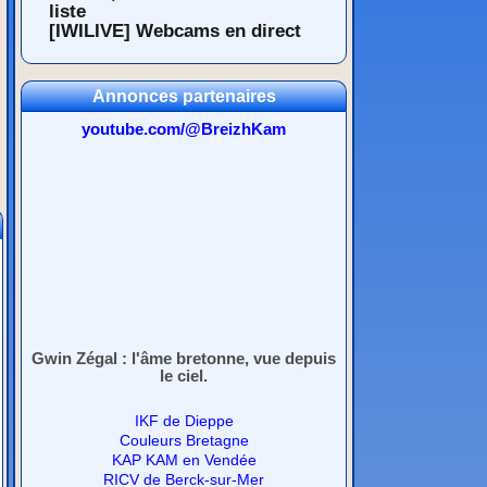
liste
[IWILIVE] Webcams en direct
Annonces partenaires
youtube.com/@BreizhKam
Gwin Zégal : l'âme bretonne, vue depuis
le ciel.
IKF de Dieppe
Couleurs Bretagne
KAP KAM en Vendée
RICV de Berck-sur-Mer