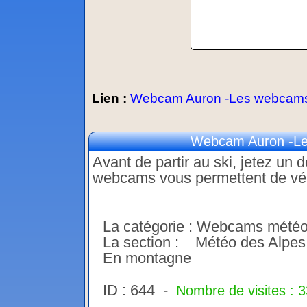
Lien :
Webcam Auron -Les webcams d
Webcam Auron -Les
Avant de partir au ski, jetez un
webcams vous permettent de vérif
La catégorie : Webcams mété
La section : Météo des Alpes
En montagne
ID : 644 -
Nombre de visites : 