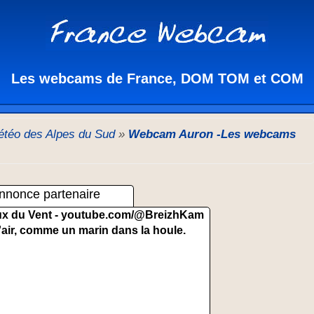
Les webcams de France, DOM TOM et COM
téo des Alpes du Sud
»
Webcam Auron -Les webcams
nnonce partenaire
x du Vent -
youtube.com/@BreizhKam
'air, comme un marin dans la houle.