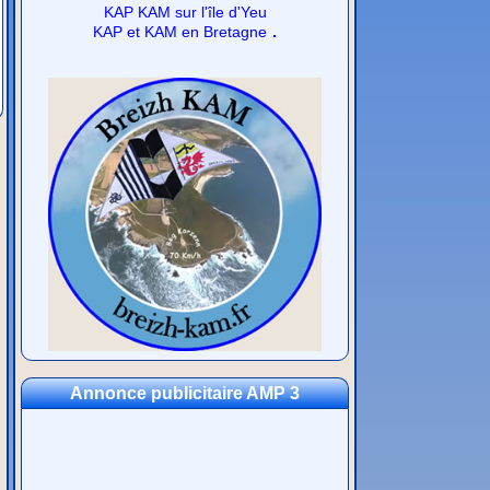
KAP KAM sur l'île d'Yeu
.
KAP et KAM en Bretagne
Annonce publicitaire AMP 3