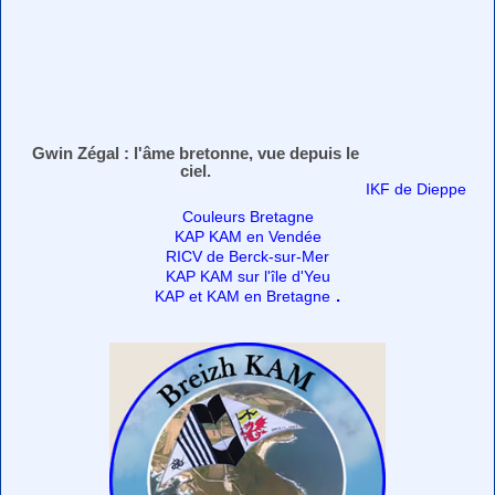
Gwin Zégal : l'âme bretonne, vue depuis le
ciel.
IKF de Dieppe
Couleurs Bretagne
KAP KAM en Vendée
RICV de Berck-sur-Mer
KAP KAM sur l'île d'Yeu
.
KAP et KAM en Bretagne