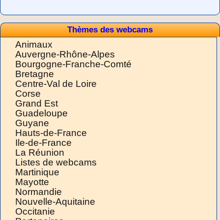
Thèmes des webcams
Animaux
Auvergne-Rhône-Alpes
Bourgogne-Franche-Comté
Bretagne
Centre-Val de Loire
Corse
Grand Est
Guadeloupe
Guyane
Hauts-de-France
Ile-de-France
La Réunion
Listes de webcams
Martinique
Mayotte
Normandie
Nouvelle-Aquitaine
Occitanie