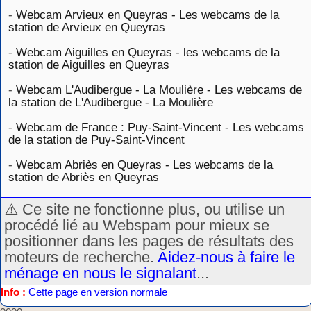
-
Webcam Arvieux en Queyras - Les webcams de la
station de Arvieux en Queyras
-
Webcam Aiguilles en Queyras - les webcams de la
station de Aiguilles en Queyras
-
Webcam L'Audibergue - La Moulière - Les webcams de
la station de L'Audibergue - La Moulière
-
Webcam de France : Puy-Saint-Vincent - Les webcams
de la station de Puy-Saint-Vincent
-
Webcam Abriès en Queyras - Les webcams de la
station de Abriès en Queyras
⚠️ Ce site ne fonctionne plus, ou utilise un
procédé lié au Webspam pour mieux se
positionner dans les pages de résultats des
moteurs de recherche.
Aidez-nous à faire le
ménage en nous le signalant
...
Info :
Cette page en version normale