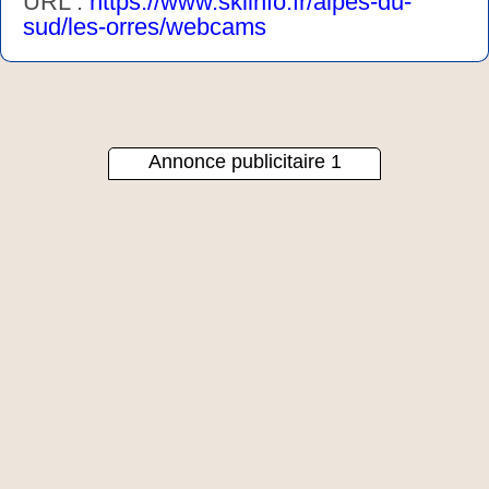
URL :
https://www.skiinfo.fr/alpes-du-
sud/les-orres/webcams
Annonce publicitaire 1