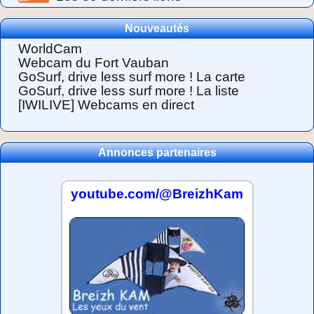
Nouveautés
WorldCam
Webcam du Fort Vauban
GoSurf, drive less surf more ! La carte
GoSurf, drive less surf more ! La liste
[IWILIVE] Webcams en direct
Annonces partenaires
youtube.com/@BreizhKam