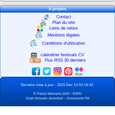
A propos
Contact
Plan du site
Liens de retour
Mentions légales
Conditions d'utilisation
calendrier festivals CV
Flux RSS 30 derniers
Dernière mise à jour : 2025 Dec 14 02:18:42.
©
-
France Webcams 2026
RGPD
-
Script
Annuaire Janembart
Screenshots FW