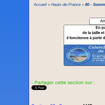
Accueil
»
Hauts-de-France
»
80 - Somm
An
En p
de la taille 
il fonctionne à partir 
- Partager cette section sur :