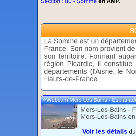
Section : 80 - Somme
en AMP.
8
La Somme est un département 
France. Son nom provient de 
son territoire. Formant aupar
région Picardie, il constitu
départements (l'Aisne, le Nor
Hauts-de-France.
Webcam Mers Les Bains - Esplanad
Mers-Les-Bains - F
Mers-Les-Bains en
Voir les détails
du 