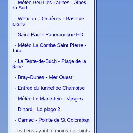
-
Météo Beuil les Launes - Alpes
du Sud
-
Webcam : Orcières - Base de
loisirs
-
Saint-Paul - Panoramique HD
-
Météo La Combe Saint Pierre -
Jura
-
La Teste-de-Buch - Plage de la
Salie
-
Bray-Dunes - Mer Ouest
-
Entrée du tunnel de Chamoise
-
Météo Le Markstein - Vosges
-
Dinard - La plage 2
-
Carnac - Pointe de St Colomban
Les liens ayant le moins de points