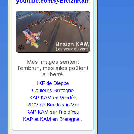
youtube.com/@BreizhKam
Mes images sentent
l'embrun, mes ailes goûtent
la liberté.
IKF de Dieppe
Couleurs Bretagne
KAP KAM en Vendée
RICV de Berck-sur-Mer
KAP KAM sur l'île d'Yeu
.
KAP et KAM en Bretagne