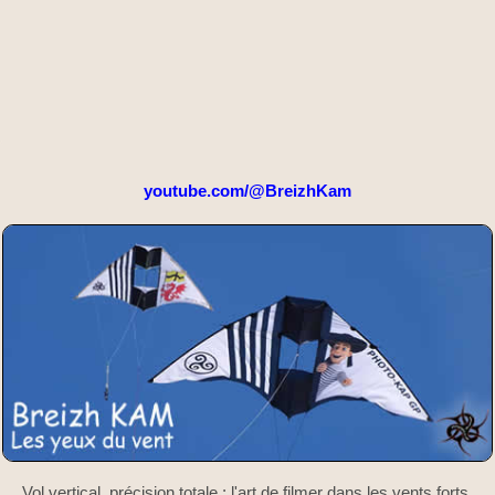
youtube.com/@BreizhKam
Vol vertical, précision totale : l'art de filmer dans les vents forts.