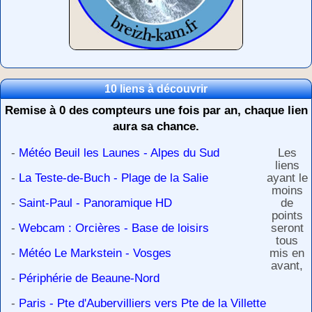
10 liens à découvrir
Remise à 0 des compteurs une fois par an, chaque lien
aura sa chance.
-
Météo Beuil les Launes - Alpes du Sud
Les
liens
-
La Teste-de-Buch - Plage de la Salie
ayant le
moins
-
Saint-Paul - Panoramique HD
de
points
-
Webcam : Orcières - Base de loisirs
seront
tous
-
Météo Le Markstein - Vosges
mis en
avant,
-
Périphérie de Beaune-Nord
-
Paris - Pte d'Aubervilliers vers Pte de la Villette