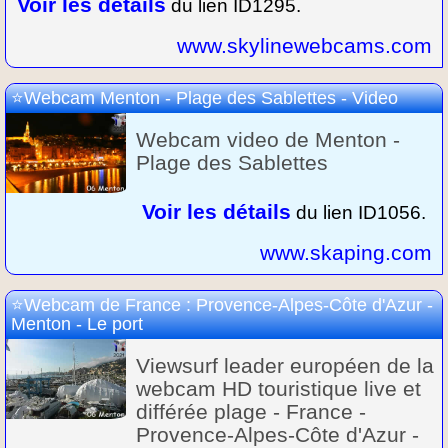
Voir les détails
du lien ID1295.
www.skylinewebcams.com
Webcam Menton - Plage des Sablettes - Video
Webcam video de Menton -
Plage des Sablettes
Voir les détails
du lien ID1056.
www.skaping.com
Webcam de France : Provence-Alpes-Côte d'Azur -
Menton - Le port
Viewsurf leader européen de la
webcam HD touristique live et
différée plage - France -
Provence-Alpes-Côte d'Azur -