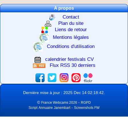
A propos
Contact
Plan du site
Liens de retour
Mentions légales
Conditions d'utilisation
calendrier festivals CV
Flux RSS 30 derniers
Dernière mise à jour : 2025 Dec 14 02:18:42.
©
-
France Webcams 2026
RGPD
-
Script
Annuaire Janembart
Screenshots FW