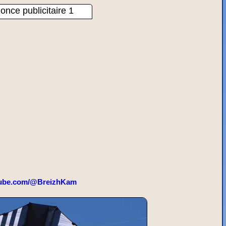
once publicitaire 1
ube.com/@BreizhKam