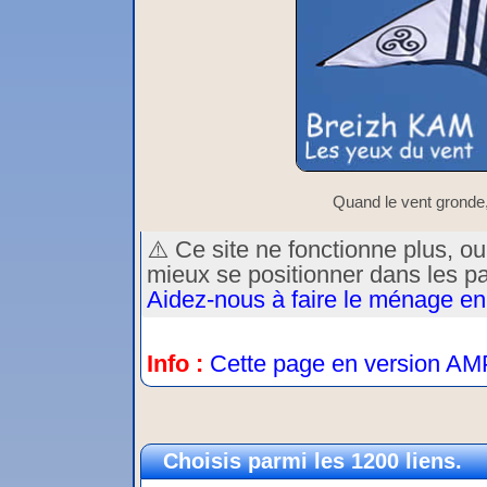
Quand le vent gronde, 
⚠️ Ce site ne fonctionne plus, o
mieux se positionner dans les p
Aidez-nous à faire le ménage en
Info :
Cette page en version AM
Choisis parmi les 1200 liens.