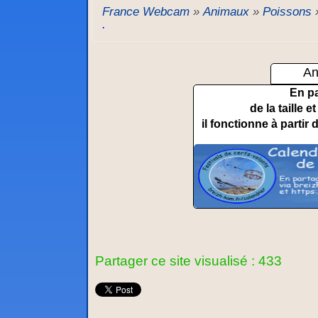
France Webcam
»
Animaux
»
Poissons
.
An
En p
de la taille 
il fonctionne à partir 
Partager ce site visualisé : 433