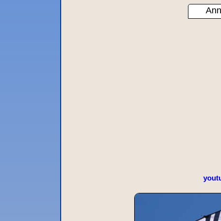
Ann
yout