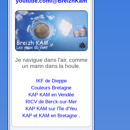
youtube.com/@BreizhKam
Je navigue dans l'air, comme
un marin dans la houle.
IKF de Dieppe
Couleurs Bretagne
KAP KAM en Vendée
RICV de Berck-sur-Mer
KAP KAM sur l'île d'Yeu
.
KAP et KAM en Bretagne