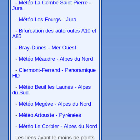
-
Météo La Combe Saint Pierre -
Jura
-
Météo Les Fourgs - Jura
-
Bifurcation des autoroutes A10 et
A85
-
Bray-Dunes - Mer Ouest
-
Météo Méaudre - Alpes du Nord
-
Clermont-Ferrand - Panoramique
HD
-
Météo Beuil les Launes - Alpes
du Sud
-
Météo Megève - Alpes du Nord
-
Météo Artouste - Pyrénées
-
Météo Le Corbier - Alpes du Nord
Les liens ayant le moins de points