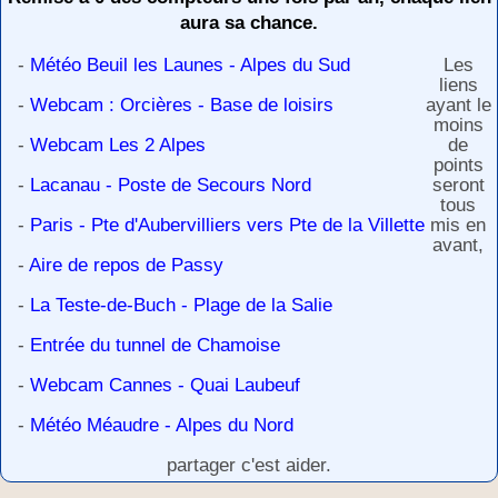
aura sa chance.
-
Météo Beuil les Launes - Alpes du Sud
Les
liens
-
Webcam : Orcières - Base de loisirs
ayant le
moins
-
Webcam Les 2 Alpes
de
points
-
Lacanau - Poste de Secours Nord
seront
tous
-
Paris - Pte d'Aubervilliers vers Pte de la Villette
mis en
avant,
-
Aire de repos de Passy
-
La Teste-de-Buch - Plage de la Salie
-
Entrée du tunnel de Chamoise
-
Webcam Cannes - Quai Laubeuf
-
Météo Méaudre - Alpes du Nord
partager c'est aider.