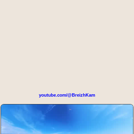
youtube.com/@BreizhKam