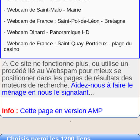
-
Webcam de Saint-Malo - Mairie
-
Webcam de France : Saint-Pol-de-Léon - Bretagne
-
Webcam Dinard - Panoramique HD
-
Webcam de France : Saint-Quay-Portrieux - plage du
casino
⚠️ Ce site ne fonctionne plus, ou utilise un
procédé lié au Webspam pour mieux se
positionner dans les pages de résultats des
moteurs de recherche.
Aidez-nous à faire le
ménage en nous le signalant
...
Info :
Cette page en version AMP
.
Choisis parmi les 1200 liens.