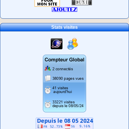
Stats visites