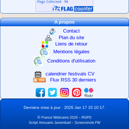
A propos
Contact
Plan du site
Liens de retour
Mentions légales
Conditions d'utilisation
calendrier festivals CV
Flux RSS 30 derniers
Dernière mise à jour : 2026 Jan 17 15:10:17.
©
-
France Webcams 2026
RGPD
-
Script
Annuaire Janembart
Screenshots FW