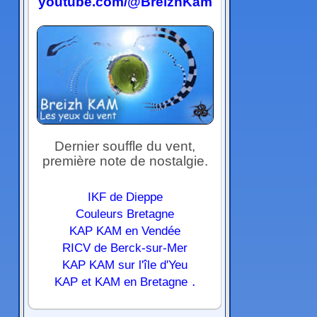
youtube.com/@BreizhKam
Dernier souffle du vent,
première note de nostalgie.
IKF de Dieppe
Couleurs Bretagne
KAP KAM en Vendée
RICV de Berck-sur-Mer
KAP KAM sur l'île d'Yeu
.
KAP et KAM en Bretagne