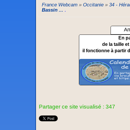
France Webcam
»
Occitanie
»
34 - Héra
Bassin ...
.
An
En p
de la taille 
il fonctionne à partir 
Partager ce site visualisé : 347