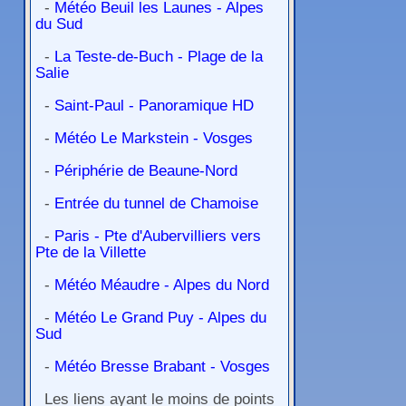
-
Météo Beuil les Launes - Alpes
du Sud
-
La Teste-de-Buch - Plage de la
Salie
-
Saint-Paul - Panoramique HD
-
Météo Le Markstein - Vosges
-
Périphérie de Beaune-Nord
-
Entrée du tunnel de Chamoise
-
Paris - Pte d'Aubervilliers vers
Pte de la Villette
-
Météo Méaudre - Alpes du Nord
-
Météo Le Grand Puy - Alpes du
Sud
-
Météo Bresse Brabant - Vosges
Les liens ayant le moins de points