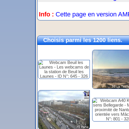
Info :
Cette page en version AM
Choisis parmi les 1200 liens.