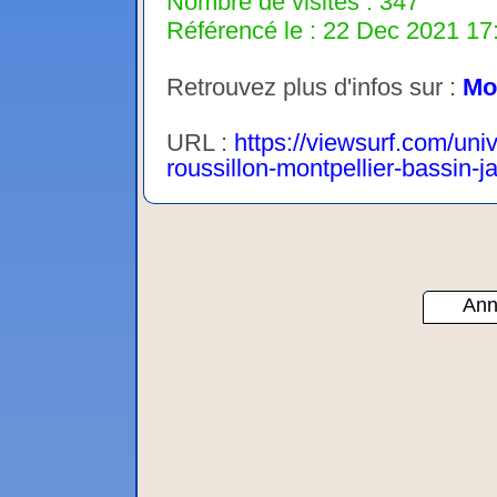
Nombre de visites : 347
Référencé le : 22 Dec 2021 17:
Retrouvez plus d'infos sur :
Mo
URL :
https://viewsurf.com/uni
roussillon-montpellier-bassin-
Ann