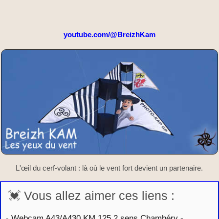
youtube.com/@BreizhKam
L'œil du cerf-volant : là où le vent fort devient un partenaire.
💓 Vous allez aimer ces liens :
-
Webcam A43/A430 KM 125.2 sens Chambéry -