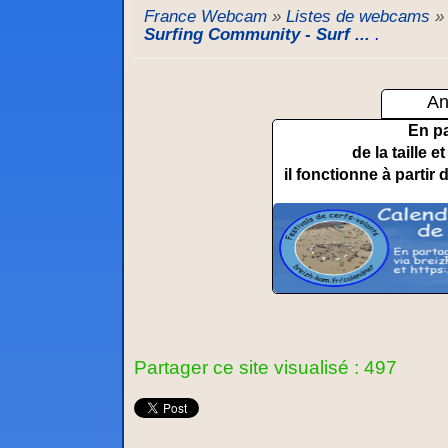
France Webcam
»
Listes de webcams
Surfing Community - Surf ...
.
An
En p
de la taille 
il fonctionne à partir 
Partager ce site visualisé : 497