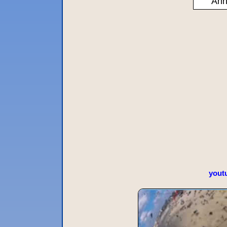
Ann
yout