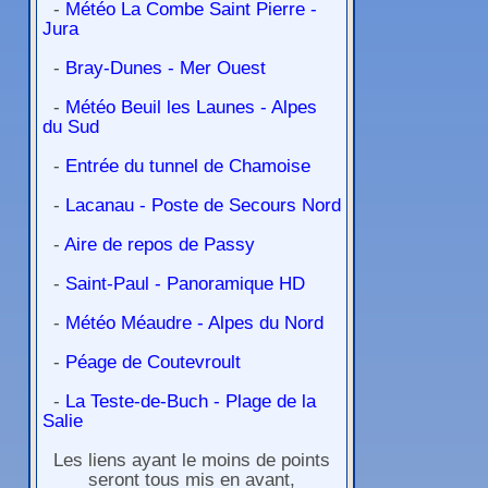
-
Météo La Combe Saint Pierre -
Jura
-
Bray-Dunes - Mer Ouest
-
Météo Beuil les Launes - Alpes
du Sud
-
Entrée du tunnel de Chamoise
-
Lacanau - Poste de Secours Nord
-
Aire de repos de Passy
-
Saint-Paul - Panoramique HD
-
Météo Méaudre - Alpes du Nord
-
Péage de Coutevroult
-
La Teste-de-Buch - Plage de la
Salie
Les liens ayant le moins de points
seront tous mis en avant,