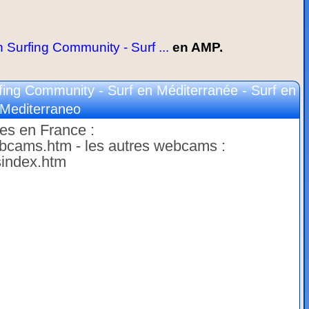
 Surfing Community - Surf ...
en AMP.
fing Community - Surf en Méditerranée - Surf en
Mediterraneo
es en France :
webcams.htm - les autres webcams :
sindex.htm