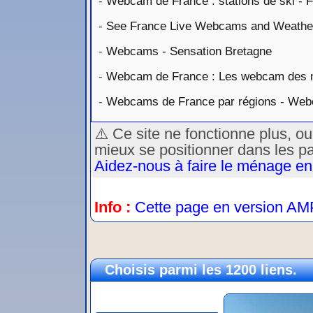
-
Webcam de France : stations de ski -
-
See France Live Webcams and Weathe
-
Webcams - Sensation Bretagne
-
Webcam de France : Les webcam des 
-
Webcams de France par régions - Web
⚠️ Ce site ne fonctionne plus, o
mieux se positionner dans les p
Aidez-nous à faire le ménage en
Info :
Cette page en version AM
Choisis parmi les 1200 liens.