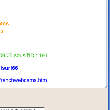
cams
es
09:05 sous l'ID : 191
llsurf66
fr/frenchwebcams.htm