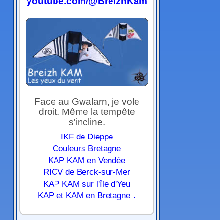
youtube.com/@BreizhKam
Face au Gwalarn, je vole
droit. Même la tempête
s'incline.
IKF de Dieppe
Couleurs Bretagne
KAP KAM en Vendée
RICV de Berck-sur-Mer
KAP KAM sur l'île d'Yeu
.
KAP et KAM en Bretagne