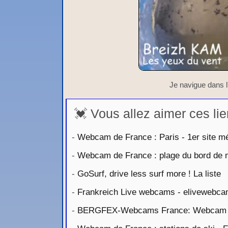
Je navigue dans l
💓 Vous allez aimer ces lie
-
Webcam de France : Paris - 1er site mé
-
Webcam de France : plage du bord de 
-
GoSurf, drive less surf more ! La liste
-
Frankreich Live webcams - elivewebc
-
BERGFEX-Webcams France: Webcam F