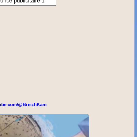
once publicitaire 1
ube.com/@BreizhKam