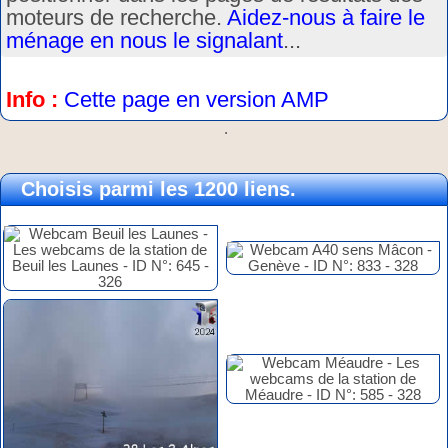
moteurs de recherche.
Aidez-nous à faire le
ménage en nous le signalant
...
Info :
Cette page en version AMP
.
Choisis parmi les 1200 liens.