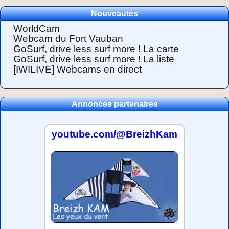
Nouveautés
WorldCam
Webcam du Fort Vauban
GoSurf, drive less surf more ! La carte
GoSurf, drive less surf more ! La liste
[IWILIVE] Webcams en direct
Annonces partenaires
youtube.com/@BreizhKam