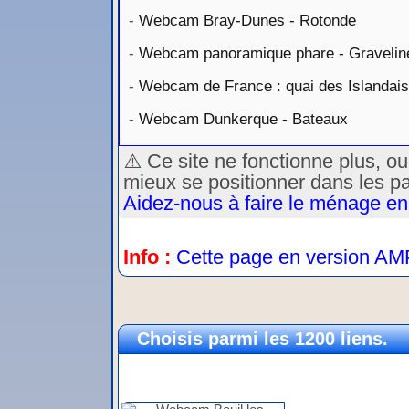
-
Webcam Bray-Dunes - Rotonde
-
Webcam panoramique phare - Gravelin
-
Webcam de France : quai des Islandais
-
Webcam Dunkerque - Bateaux
⚠️ Ce site ne fonctionne plus, o
mieux se positionner dans les p
Aidez-nous à faire le ménage en
Info :
Cette page en version AM
Choisis parmi les 1200 liens.