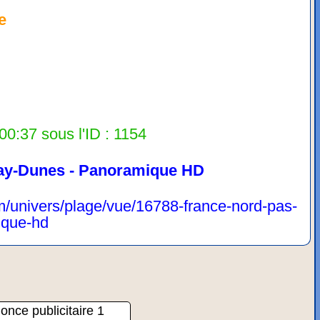
e
00:37 sous l'ID : 1154
ay-Dunes - Panoramique HD
m/univers/plage/vue/16788-france-nord-pas-
ique-hd
once publicitaire 1