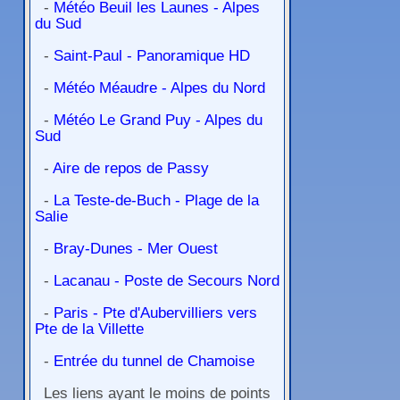
-
Météo Beuil les Launes - Alpes
du Sud
-
Saint-Paul - Panoramique HD
-
Météo Méaudre - Alpes du Nord
-
Météo Le Grand Puy - Alpes du
Sud
-
Aire de repos de Passy
-
La Teste-de-Buch - Plage de la
Salie
-
Bray-Dunes - Mer Ouest
-
Lacanau - Poste de Secours Nord
-
Paris - Pte d'Aubervilliers vers
Pte de la Villette
-
Entrée du tunnel de Chamoise
Les liens ayant le moins de points