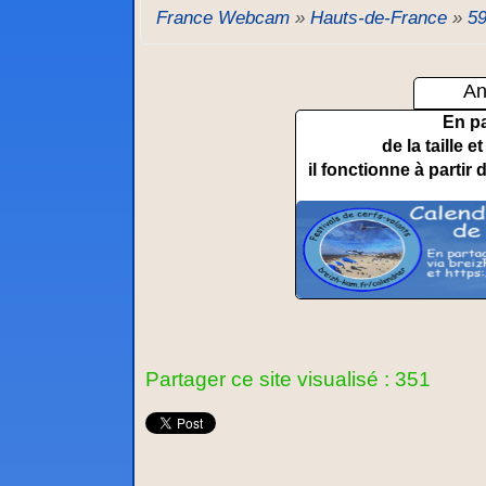
France Webcam
»
Hauts-de-France
»
59
An
En p
de la taille 
il fonctionne à partir 
Partager ce site visualisé : 351