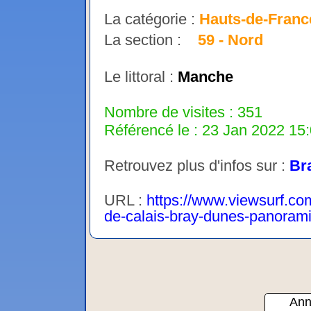
La catégorie :
Hauts-de-Franc
La section :
59 - Nord
Le littoral :
Manche
Nombre de visites : 351
Référencé le : 23 Jan 2022 15:
Retrouvez plus d'infos sur :
Br
URL :
https://www.viewsurf.co
de-calais-bray-dunes-panoram
Ann