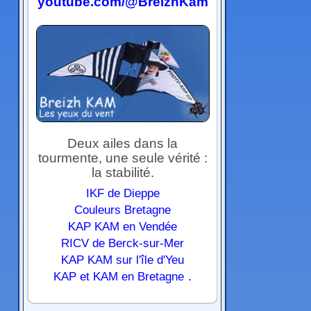
youtube.com/@BreizhKam
Deux ailes dans la
tourmente, une seule vérité :
la stabilité.
IKF de Dieppe
Couleurs Bretagne
KAP KAM en Vendée
RICV de Berck-sur-Mer
KAP KAM sur l'île d'Yeu
.
KAP et KAM en Bretagne