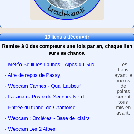
10 liens à découvrir
Remise à 0 des compteurs une fois par an, chaque lien
aura sa chance.
-
Météo Beuil les Launes - Alpes du Sud
Les
liens
-
Aire de repos de Passy
ayant le
moins
-
Webcam Cannes - Quai Laubeuf
de
points
-
Lacanau - Poste de Secours Nord
seront
tous
-
Entrée du tunnel de Chamoise
mis en
avant,
-
Webcam : Orcières - Base de loisirs
-
Webcam Les 2 Alpes