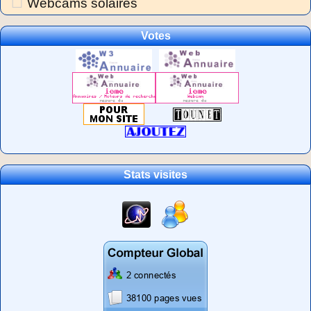
Webcams solaires
Votes
Stats visites