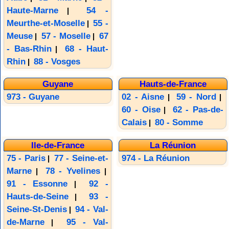
Haute-Marne
54 -
|
Meurthe-et-Moselle
55 -
|
Meuse
57 - Moselle
67
|
|
- Bas-Rhin
68 - Haut-
|
Rhin
88 - Vosges
|
Guyane
Hauts-de-France
973 - Guyane
02 - Aisne
59 - Nord
|
|
60 - Oise
62 - Pas-de-
|
Calais
80 - Somme
|
Ile-de-France
La Réunion
75 - Paris
77 - Seine-et-
974 - La Réunion
|
Marne
78 - Yvelines
|
|
91 - Essonne
92 -
|
Hauts-de-Seine
93 -
|
Seine-St-Denis
94 - Val-
|
de-Marne
95 - Val-
|