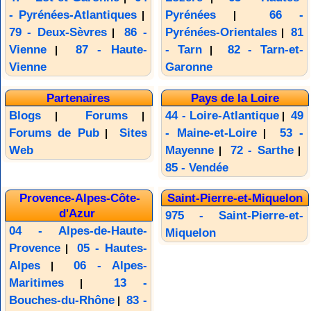
- Pyrénées-Atlantiques
Pyrénées
66 -
|
|
79 - Deux-Sèvres
86 -
Pyrénées-Orientales
81
|
|
Vienne
87 - Haute-
- Tarn
82 - Tarn-et-
|
|
Vienne
Garonne
Partenaires
Pays de la Loire
Blogs
Forums
44 - Loire-Atlantique
49
|
|
|
Forums de Pub
Sites
- Maine-et-Loire
53 -
|
|
Web
Mayenne
72 - Sarthe
|
|
85 - Vendée
Provence-Alpes-Côte-
Saint-Pierre-et-Miquelon
d'Azur
975 - Saint-Pierre-et-
04 - Alpes-de-Haute-
Miquelon
Provence
05 - Hautes-
|
Alpes
06 - Alpes-
|
Maritimes
13 -
|
Bouches-du-Rhône
83 -
|