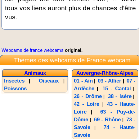
tous vos liens auront plus de chances d'être
vus.
Webcams de france webcams
original.
Thèmes des webcams de France webcam
Animaux
Auvergne-Rhône-Alpes
Insectes
Oiseaux
01 - Ain
03 - Allier
07 -
|
|
|
|
Poissons
Ardèche
15 - Cantal
|
|
26 - Drôme
38 - Isère
|
|
42 - Loire
43 - Haute-
|
Loire
63 - Puy-de-
|
Dôme
69 - Rhône
73 -
|
|
Savoie
74 - Haute-
|
Savoie