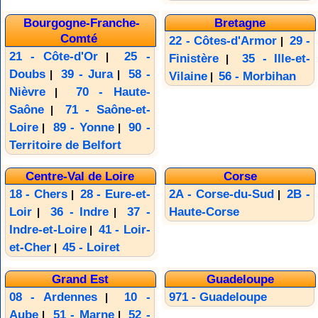
Bourgogne-Franche-
Bretagne
Comté
22 - Côtes-d'Armor
29 -
|
21 - Côte-d'Or
25 -
|
Finistère
35 - Ille-et-
|
Doubs
39 - Jura
58 -
|
|
Vilaine
56 - Morbihan
|
Nièvre
70 - Haute-
|
Saône
71 - Saône-et-
|
Loire
89 - Yonne
90 -
|
|
Territoire de Belfort
Centre-Val de Loire
Corse
18 - Chers
28 - Eure-et-
2A - Corse-du-Sud
2B -
|
|
Loir
36 - Indre
37 -
Haute-Corse
|
|
Indre-et-Loire
41 - Loir-
|
et-Cher
45 - Loiret
|
Grand Est
Guadeloupe
08 - Ardennes
10 -
971 - Guadeloupe
|
Aube
51 - Marne
52 -
|
|