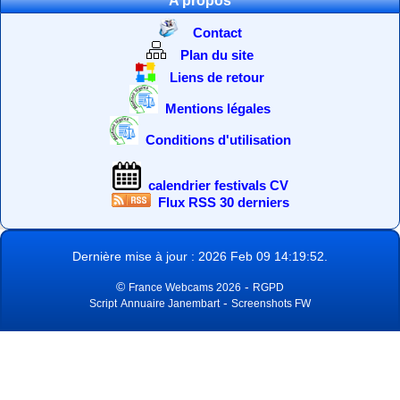
A propos
Contact
Plan du site
Liens de retour
Mentions légales
Conditions d'utilisation
calendrier festivals CV
Flux RSS 30 derniers
Dernière mise à jour : 2026 Feb 09 14:19:52.
©
-
France Webcams 2026
RGPD
-
Script
Annuaire Janembart
Screenshots FW