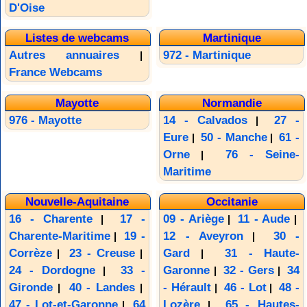
D'Oise
Listes de webcams
Martinique
Autres annuaires
972 - Martinique
|
France Webcams
Mayotte
Normandie
976 - Mayotte
14 - Calvados
27 -
|
Eure
50 - Manche
61 -
|
|
Orne
76 - Seine-
|
Maritime
Nouvelle-Aquitaine
Occitanie
16 - Charente
17 -
09 - Ariège
11 - Aude
|
|
|
Charente-Maritime
19 -
12 - Aveyron
30 -
|
|
Corrèze
23 - Creuse
Gard
31 - Haute-
|
|
|
24 - Dordogne
33 -
Garonne
32 - Gers
34
|
|
|
Gironde
40 - Landes
- Hérault
46 - Lot
48 -
|
|
|
|
47 - Lot-et-Garonne
64
Lozère
65 - Hautes-
|
|