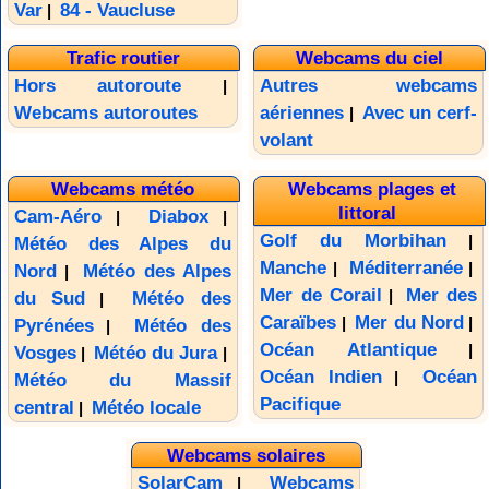
Var
84 - Vaucluse
|
Trafic routier
Webcams du ciel
Hors autoroute
Autres webcams
|
Webcams autoroutes
aériennes
Avec un cerf-
|
volant
Webcams météo
Webcams plages et
littoral
Cam-Aéro
Diabox
|
|
Golf du Morbihan
|
Météo des Alpes du
Manche
Méditerranée
|
|
Nord
Météo des Alpes
|
Mer de Corail
Mer des
|
du Sud
Météo des
|
Caraïbes
Mer du Nord
|
|
Pyrénées
Météo des
|
Océan Atlantique
|
Vosges
Météo du Jura
|
|
Océan Indien
Océan
|
Météo du Massif
Pacifique
central
Météo locale
|
Webcams solaires
SolarCam
Webcams
|