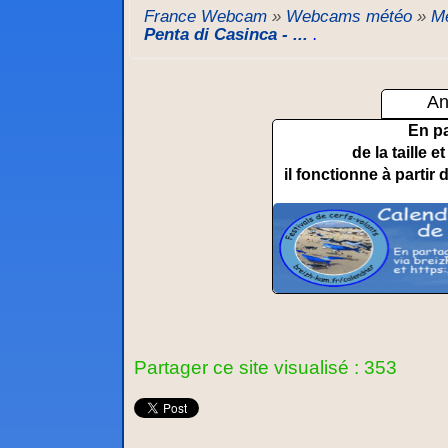
France Webcam
»
Webcams météo
»
Mé
Penta di Casinca - ...
.
An
En p
de la taille 
il fonctionne à partir 
Partager ce site visualisé : 353