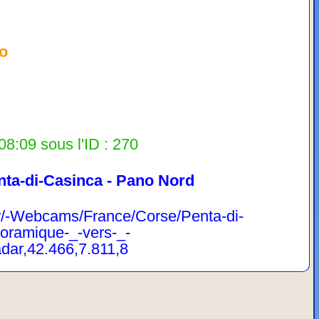
o
08:09 sous l'ID : 270
nta-di-Casinca - Pano Nord
fr/-Webcams/France/Corse/Penta-di-
oramique-_-vers-_-
ar,42.466,7.811,8