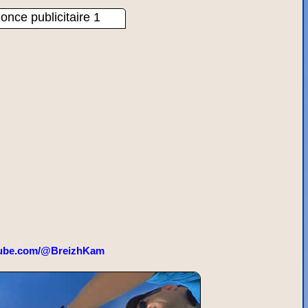
once publicitaire 1
ube.com/@BreizhKam