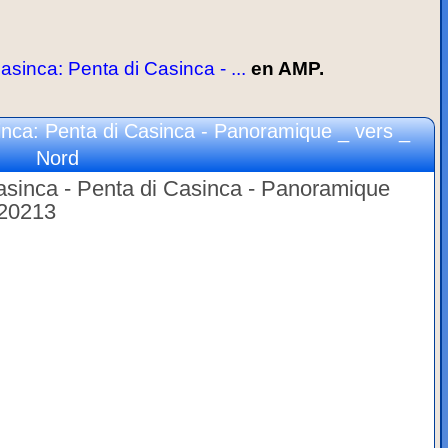
inca: Penta di Casinca - ...
en AMP.
nca: Penta di Casinca - Panoramique _ vers _
Nord
sinca - Penta di Casinca - Panoramique
 20213