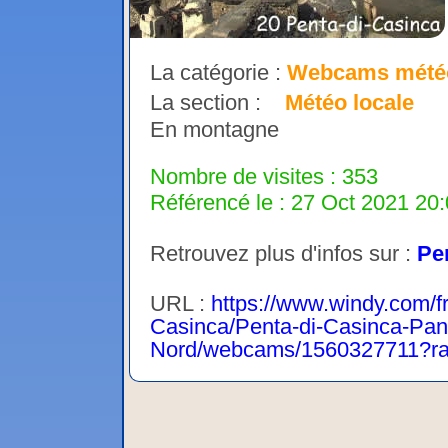
La catégorie :
Webcams mété
La section :
Météo locale
En montagne
Nombre de visites : 353
Référencé le : 27 Oct 2021 20:
Retrouvez plus d'infos sur :
Pe
URL :
https://www.windy.com/
Casinca/Penta-di-Casinca-Pan
Nord/webcams/1560327711?rad