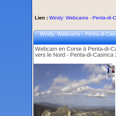
Lien :
Windy: Webcams - Penta-di-Cas
Windy: Webcams - Penta-di-Casi
Webcam en Corse à Penta-di-Ca
vers le Nord - Penta-di-Casinca