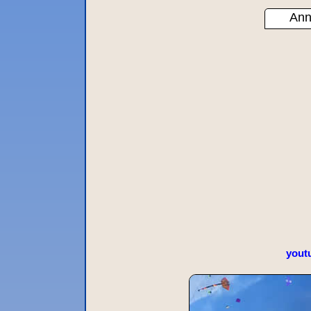
Ann
yout