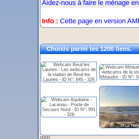
Aidez-nous à faire le ménage en
Info :
Cette page en version AM
Choisis parmi les 1200 liens.
0000