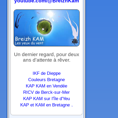
youtube.com/@BreizhKam
Un dernier regard, pour deux
ans d'attente à rêver.
IKF de Dieppe
Couleurs Bretagne
KAP KAM en Vendée
RICV de Berck-sur-Mer
KAP KAM sur l'île d'Yeu
.
KAP et KAM en Bretagne