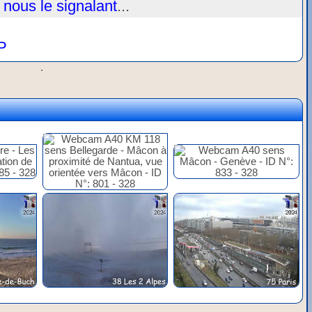
 nous le signalant
...
P
.