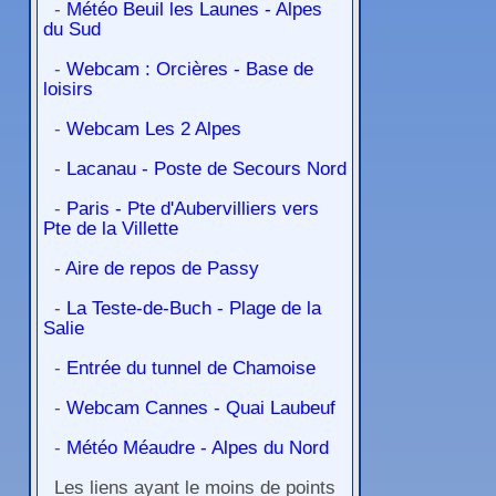
-
Météo Beuil les Launes - Alpes
du Sud
-
Webcam : Orcières - Base de
loisirs
-
Webcam Les 2 Alpes
-
Lacanau - Poste de Secours Nord
-
Paris - Pte d'Aubervilliers vers
Pte de la Villette
-
Aire de repos de Passy
-
La Teste-de-Buch - Plage de la
Salie
-
Entrée du tunnel de Chamoise
-
Webcam Cannes - Quai Laubeuf
-
Météo Méaudre - Alpes du Nord
Les liens ayant le moins de points