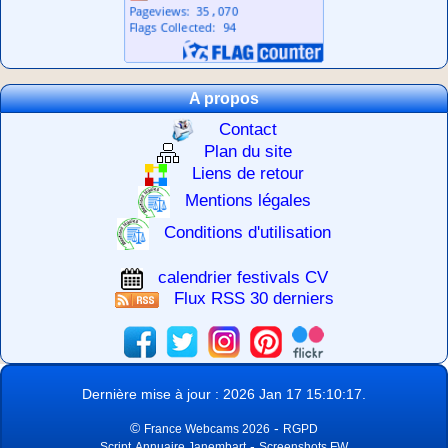
A propos
Contact
Plan du site
Liens de retour
Mentions légales
Conditions d'utilisation
calendrier festivals CV
Flux RSS 30 derniers
Dernière mise à jour : 2026 Jan 17 15:10:17.
©
-
France Webcams 2026
RGPD
-
Script
Annuaire Janembart
Screenshots FW