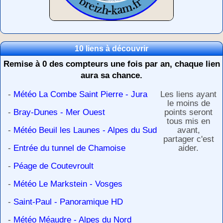
10 liens à découvrir
Remise à 0 des compteurs une fois par an, chaque lien
aura sa chance.
-
Météo La Combe Saint Pierre - Jura
Les liens ayant
le moins de
-
Bray-Dunes - Mer Ouest
points seront
tous mis en
-
Météo Beuil les Launes - Alpes du Sud
avant,
partager c'est
-
Entrée du tunnel de Chamoise
aider.
-
Péage de Coutevroult
-
Météo Le Markstein - Vosges
-
Saint-Paul - Panoramique HD
-
Météo Méaudre - Alpes du Nord