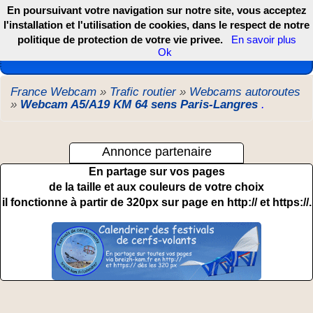
En poursuivant votre navigation sur notre site, vous acceptez
l'installation et l'utilisation de cookies, dans le respect de notre
politique de protection de votre vie privee.
En savoir plus
Les webcams de France, DOM TOM et COM
Ok
France Webcam
»
Trafic routier
»
Webcams autoroutes
»
Webcam A5/A19 KM 64 sens Paris-Langres
.
Annonce partenaire
En partage sur vos pages
de la taille et aux couleurs de votre choix
il fonctionne à partir de 320px sur page en http:// et https://.