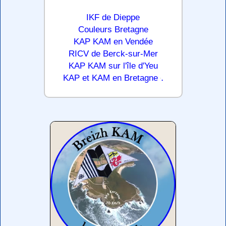
IKF de Dieppe
Couleurs Bretagne
KAP KAM en Vendée
RICV de Berck-sur-Mer
KAP KAM sur l'île d'Yeu
.
KAP et KAM en Bretagne