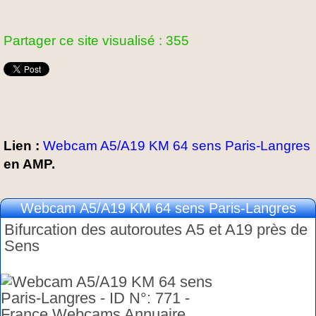
Partager ce site visualisé : 355
Lien :
Webcam A5/A19 KM 64 sens Paris-Langres
en AMP.
Webcam A5/A19 KM 64 sens Paris-Langres
Bifurcation des autoroutes A5 et A19 près de
Sens