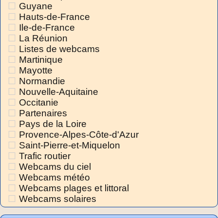
Guyane
Hauts-de-France
Ile-de-France
La Réunion
Listes de webcams
Martinique
Mayotte
Normandie
Nouvelle-Aquitaine
Occitanie
Partenaires
Pays de la Loire
Provence-Alpes-Côte-d'Azur
Saint-Pierre-et-Miquelon
Trafic routier
Webcams du ciel
Webcams météo
Webcams plages et littoral
Webcams solaires