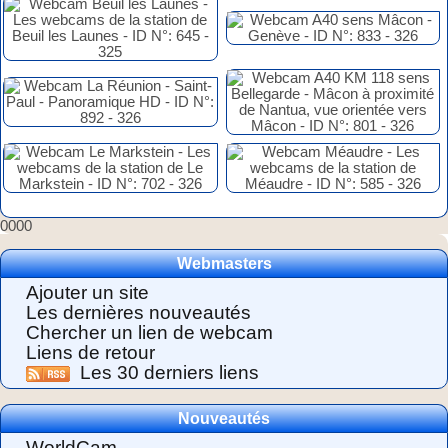
0000
Webmasters
Ajouter un site
Les dernières nouveautés
Chercher un lien de webcam
Liens de retour
Les 30 derniers liens
Nouveautés
WorldCam