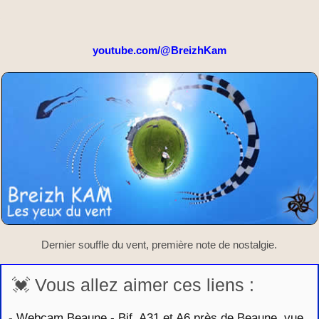
youtube.com/@BreizhKam
Dernier souffle du vent, première note de nostalgie.
💓 Vous allez aimer ces liens :
-
Webcam Beaune - Bif. A31 et A6 près de Beaune, vue