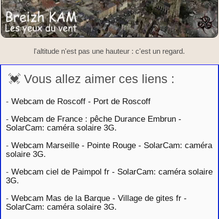
l'altitude n'est pas une hauteur : c'est un regard.
💓 Vous allez aimer ces liens :
-
Webcam de Roscoff - Port de Roscoff
-
Webcam de France : pêche Durance Embrun -
SolarCam: caméra solaire 3G.
-
Webcam Marseille - Pointe Rouge - SolarCam: caméra
solaire 3G.
-
Webcam ciel de Paimpol fr - SolarCam: caméra solaire
3G.
-
Webcam Mas de la Barque - Village de gites fr -
SolarCam: caméra solaire 3G.