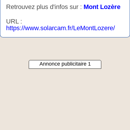
Retrouvez plus d'infos sur :
Mont Lozère
URL :
https://www.solarcam.fr/LeMontLozere/
Annonce publicitaire 1