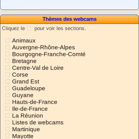
Thèmes des webcams
Cliquez le
pour voir les sections.
Animaux
Auvergne-Rhône-Alpes
Bourgogne-Franche-Comté
Bretagne
Centre-Val de Loire
Corse
Grand Est
Guadeloupe
Guyane
Hauts-de-France
Ile-de-France
La Réunion
Listes de webcams
Martinique
Mayotte