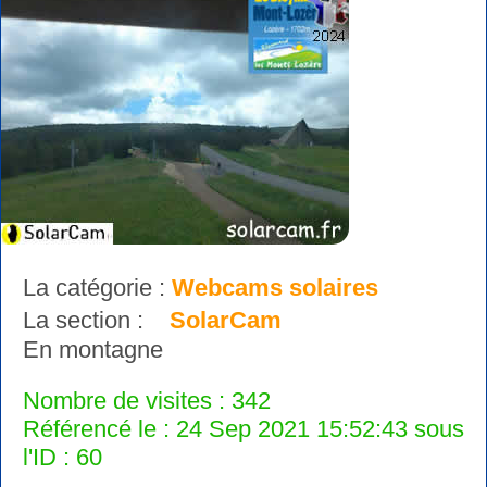
La catégorie :
Webcams solaires
La section :
SolarCam
En montagne
Nombre de visites : 342
Référencé le : 24 Sep 2021 15:52:43 sous
l'ID : 60