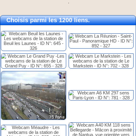
.
Choisis parmi les 1200 liens.