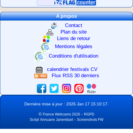
A propos
Contact
Plan du site
Liens de retour
Mentions légales
Conditions d'utilisation
calendrier festivals CV
Flux RSS 30 derniers
Dernière mise à jour : 2026 Jan 17 15:10:17.
©
-
France Webcams 2026
RGPD
-
Script
Annuaire Janembart
Screenshots FW