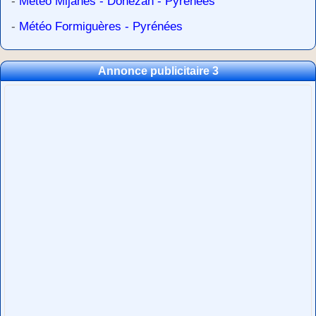
-
Météo Mijanès - Donezan - Pyrénées
-
Météo Formiguères - Pyrénées
Annonce publicitaire 3