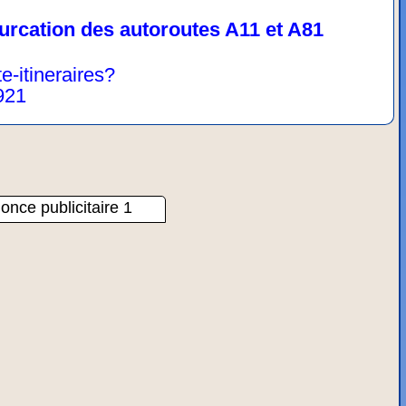
furcation des autoroutes A11 et A81
te-itineraires?
921
once publicitaire 1