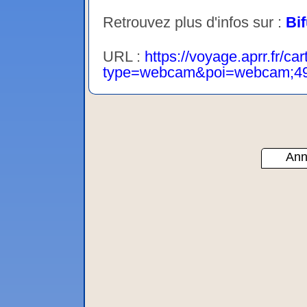
Retrouvez plus d'infos sur :
Bi
URL :
https://voyage.aprr.fr/car
type=webcam&poi=webcam;4
Ann