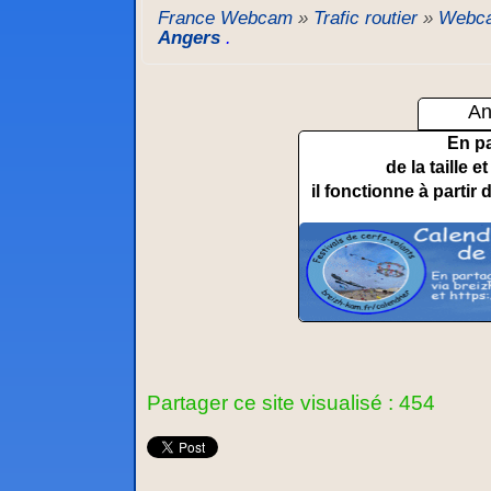
France Webcam
»
Trafic routier
»
Webca
Angers
.
An
En p
de la taille 
il fonctionne à partir 
Partager ce site visualisé : 454