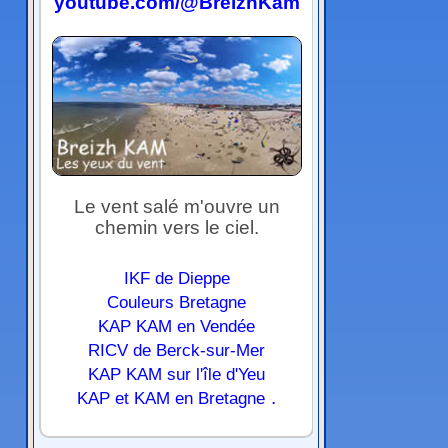
youtube.com/@BreizhKam
Le vent salé m'ouvre un
chemin vers le ciel.
IKF de Dieppe
Couleurs Bretagne
KAP KAM en Vendée
RICV de Berck-sur-Mer
KAP KAM sur l'île d'Yeu
.
KAP et KAM en Bretagne