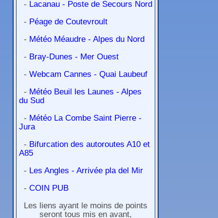
-
Lacanau - Poste de Secours Nord
-
Péage de Coutevroult
-
Météo Méaudre - Alpes du Nord
-
Bray-Dunes - Mer Ouest
-
Webcam Cannes - Quai Laubeuf
-
Météo Beuil les Launes - Alpes
du Sud
-
Météo La Combe Saint Pierre -
Jura
-
Bifurcation des autoroutes A10 et
A85
-
Les Angles - Arrivée pla del Mir
-
COIN PUB
Les liens ayant le moins de points
seront tous mis en avant,