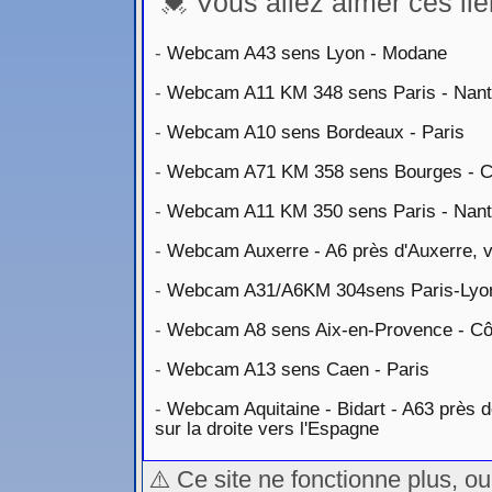
💓 Vous allez aimer ces lie
-
Webcam A43 sens Lyon - Modane
-
Webcam A11 KM 348 sens Paris - Nan
-
Webcam A10 sens Bordeaux - Paris
-
Webcam A71 KM 358 sens Bourges - C
-
Webcam A11 KM 350 sens Paris - Nan
-
Webcam Auxerre - A6 près d'Auxerre, v
-
Webcam A31/A6KM 304sens Paris-Lyo
-
Webcam A8 sens Aix-en-Provence - Cô
-
Webcam A13 sens Caen - Paris
-
Webcam Aquitaine - Bidart - A63 près d
sur la droite vers l'Espagne
⚠️ Ce site ne fonctionne plus, o