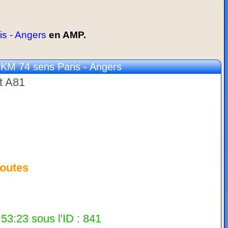
s - Angers
en AMP.
M 74 sens Paris - Angers
et A81
outes
53:23 sous l'ID : 841