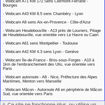
-
Webcam A71 KM 172 Sens Clermont-Ferrand -
Bourges
-
Webcam A43 KM 8.5 sens Chambéry - Lyon
-
Webcam A8 sens Aix-en-Provence - Côte-d'Azur
-
Webcam Heudebouville - A13 près de Louviers, Péage
de Heudebouville, vue orientée vers Le Havre ou Caen
-
Webcam A61 sens Montpellier - Toulouse
-
Webcam A42 KM 4.3 sens Lyon - Genève
-
Webcam Île-de-France - Briis-sous-Forges - A10 à
1km de l'embranchement des Ulis, vue orientée vers
Paris
-
Webcam autoroute - A8 - Nice, Préfecture des Alpes
Maritimes, Menton vers Marseille
-
Webcam Mâcon - Autoroute A6 en périphérie de Mâcon
Sud, vue orientée vers Paris
⚠️ Ce site ne fonctionne plus, ou utilise un